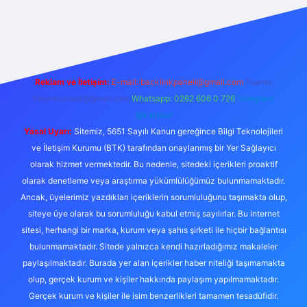
exper
Reklam ve İletişim:
E-mail:
backlinkpaneli@gmail.com
Teams:
forumhizmeti@gmail.com
Whatsapp: 0262 606 0 726
Telegram:
@karabul
Yasal Uyarı:
Sitemiz, 5651 Sayılı Kanun gereğince Bilgi Teknolojileri
ve İletişim Kurumu (BTK) tarafından onaylanmış bir Yer Sağlayıcı
olarak hizmet vermektedir. Bu nedenle, sitedeki içerikleri proaktif
olarak denetleme veya araştırma yükümlülüğümüz bulunmamaktadır.
Ancak, üyelerimiz yazdıkları içeriklerin sorumluluğunu taşımakta olup,
siteye üye olarak bu sorumluluğu kabul etmiş sayılırlar. Bu internet
sitesi, herhangi bir marka, kurum veya şahıs şirketi ile hiçbir bağlantısı
bulunmamaktadır. Sitede yalnızca kendi hazırladığımız makaleler
paylaşılmaktadır. Burada yer alan içerikler haber niteliği taşımamakta
olup, gerçek kurum ve kişiler hakkında paylaşım yapılmamaktadır.
Gerçek kurum ve kişiler ile isim benzerlikleri tamamen tesadüfidir.