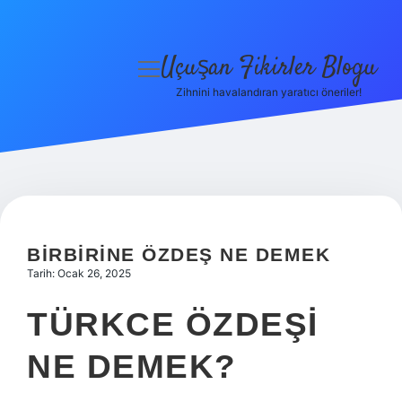
Uçuşan Fikirler Blogu
menüyü
aç
Zihnini havalandıran yaratıcı öneriler!
Anasayfa
Gizlilik Politikası
Yasal Uyarı
Hakkımızda
BIRBIRINE ÖZDEŞ NE DEMEK
Tarih: Ocak 26, 2025
TÜRKCE ÖZDEŞI
NE DEMEK?