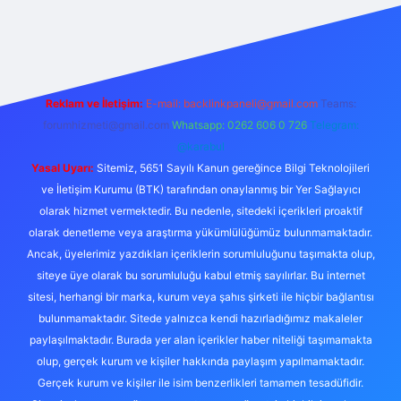
xper
Reklam ve İletişim:
E-mail:
backlinkpaneli@gmail.com
Teams:
forumhizmeti@gmail.com
Whatsapp: 0262 606 0 726
Telegram:
@karabul
Yasal Uyarı:
Sitemiz, 5651 Sayılı Kanun gereğince Bilgi Teknolojileri
ve İletişim Kurumu (BTK) tarafından onaylanmış bir Yer Sağlayıcı
olarak hizmet vermektedir. Bu nedenle, sitedeki içerikleri proaktif
olarak denetleme veya araştırma yükümlülüğümüz bulunmamaktadır.
Ancak, üyelerimiz yazdıkları içeriklerin sorumluluğunu taşımakta olup,
siteye üye olarak bu sorumluluğu kabul etmiş sayılırlar. Bu internet
sitesi, herhangi bir marka, kurum veya şahıs şirketi ile hiçbir bağlantısı
bulunmamaktadır. Sitede yalnızca kendi hazırladığımız makaleler
paylaşılmaktadır. Burada yer alan içerikler haber niteliği taşımamakta
olup, gerçek kurum ve kişiler hakkında paylaşım yapılmamaktadır.
Gerçek kurum ve kişiler ile isim benzerlikleri tamamen tesadüfidir.