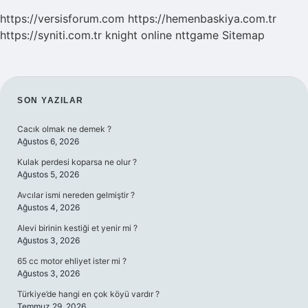
https://versisforum.com
https://hemenbaskiya.com.tr
https://syniti.com.tr
knight online
nttgame
Sitemap
SIDEBAR
SON YAZILAR
Cacık olmak ne demek ?
Ağustos 6, 2026
Kulak perdesi koparsa ne olur ?
Ağustos 5, 2026
Avcılar ismi nereden gelmiştir ?
Ağustos 4, 2026
Alevi birinin kestiği et yenir mi ?
Ağustos 3, 2026
65 cc motor ehliyet ister mi ?
Ağustos 3, 2026
Türkiye’de hangi en çok köyü vardır ?
Temmuz 29, 2026