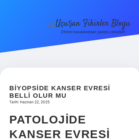
Uçuşan Fikirler Blogu
menüyü
aç
Zihnini havalandıran yaratıcı öneriler!
Anasayfa
Gizlilik Politikası
Yasal Uyarı
Hakkımızda
BIYOPSIDE KANSER EVRESI
BELLI OLUR MU
Tarih: Haziran 22, 2025
PATOLOJIDE
KANSER EVRESI