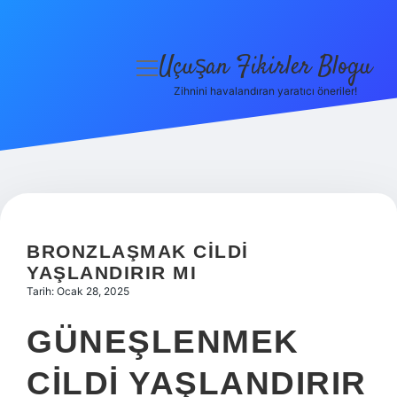
Uçuşan Fikirler Blogu
menüyü
aç
Zihnini havalandıran yaratıcı öneriler!
Anasayfa
Gizlilik Politikası
Yasal Uyarı
Hakkımızda
BRONZLAŞMAK CILDI
YAŞLANDIRIR MI
Tarih: Ocak 28, 2025
GÜNEŞLENMEK
CILDI YAŞLANDIRIR