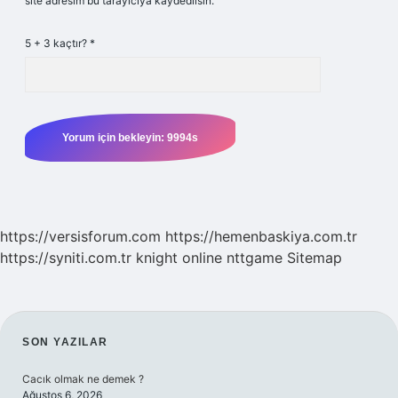
site adresim bu tarayıcıya kaydedilsin.
5 + 3 kaçtır?
*
https://versisforum.com
https://hemenbaskiya.com.tr
https://syniti.com.tr
knight online
nttgame
Sitemap
SIDEBAR
SON YAZILAR
Cacık olmak ne demek ?
Ağustos 6, 2026