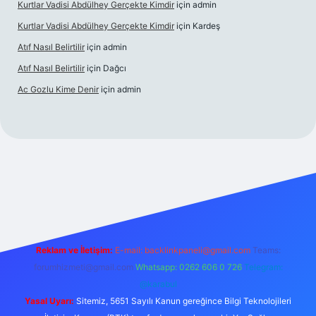
Kurtlar Vadisi Abdülhey Gerçekte Kimdir
için
admin
Kurtlar Vadisi Abdülhey Gerçekte Kimdir
için
Kardeş
Atıf Nasıl Belirtilir
için
admin
Atıf Nasıl Belirtilir
için
Dağcı
Ac Gozlu Kime Denir
için
admin
exper
Reklam ve İletişim:
E-mail:
backlinkpaneli@gmail.com
Teams:
forumhizmeti@gmail.com
Whatsapp: 0262 606 0 726
Telegram:
@karabul
Yasal Uyarı:
Sitemiz, 5651 Sayılı Kanun gereğince Bilgi Teknolojileri