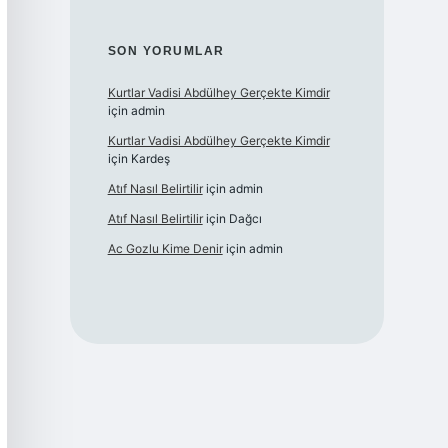
SON YORUMLAR
Kurtlar Vadisi Abdülhey Gerçekte Kimdir
için
admin
Kurtlar Vadisi Abdülhey Gerçekte Kimdir
için
Kardeş
Atıf Nasıl Belirtilir
için
admin
Atıf Nasıl Belirtilir
için
Dağcı
Ac Gozlu Kime Denir
için
admin