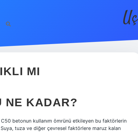
Uç
KLI MI
Ü NE KADAR?
len C50 betonun kullanım ömrünü etkileyen bu faktörlerin
r: Suya, tuza ve diğer çevresel faktörlere maruz kalan