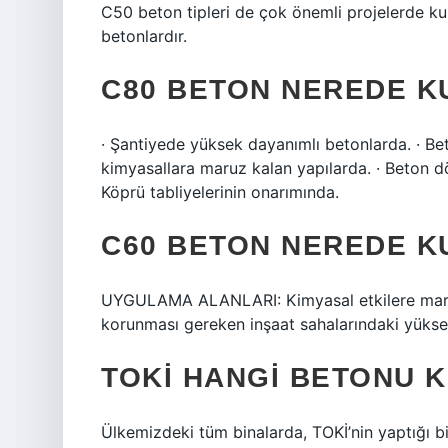
C50 beton tipleri de çok önemli projelerde kul
betonlardır.
C80 BETON NEREDE K
· Şantiyede yüksek dayanımlı betonlarda. · Be
kimyasallara maruz kalan yapılarda. · Beton dö
Köprü tabliyelerinin onarımında.
C60 BETON NEREDE K
UYGULAMA ALANLARI: Kimyasal etkilere maruz 
korunması gereken inşaat sahalarındaki yükse
TOKI HANGI BETONU 
Ülkemizdeki tüm binalarda, TOKİ’nin yaptığı b