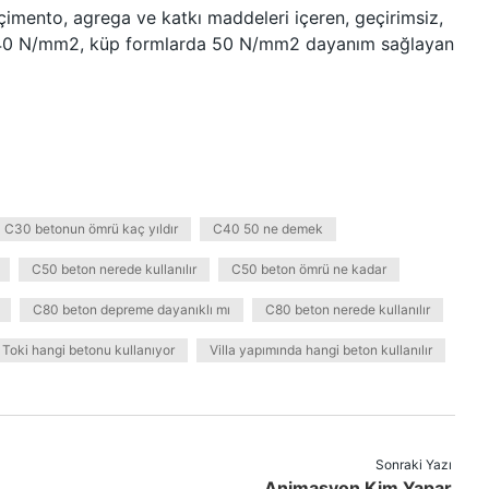
mento, agrega ve katkı maddeleri içeren, geçirimsiz,
rda 40 N/mm2, küp formlarda 50 N/mm2 dayanım sağlayan
C30 betonun ömrü kaç yıldır
C40 50 ne demek
C50 beton nerede kullanılır
C50 beton ömrü ne kadar
C80 beton depreme dayanıklı mı
C80 beton nerede kullanılır
Toki hangi betonu kullanıyor
Villa yapımında hangi beton kullanılır
Sonraki Yazı
Animasyon Kim Yapar