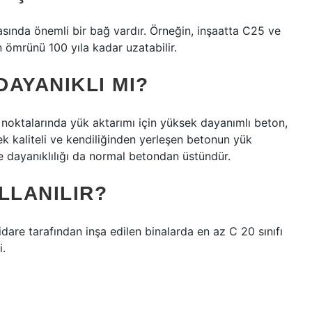
rasında önemli bir bağ vardır. Örneğin, inşaatta C25 ve
 ömrünü 100 yıla kadar uzatabilir.
AYANIKLI MI?
 noktalarında yük aktarımı için yüksek dayanımlı beton,
sek kaliteli ve kendiliğinden yerleşen betonun yük
ve dayanıklılığı da normal betondan üstündür.
LLANILIR?
dare tarafından inşa edilen binalarda en az C 20 sınıfı
i.