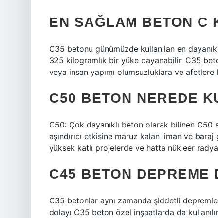
EN SAĞLAM BETON C 
C35 betonu günümüzde kullanılan en dayanıklı
325 kilogramlık bir yüke dayanabilir. C35 be
veya insan yapımı olumsuzluklara ve afetlere k
C50 BETON NEREDE K
C50: Çok dayanıklı beton olarak bilinen C50 sı
aşındırıcı etkisine maruz kalan liman ve baraj 
yüksek katlı projelerde ve hatta nükleer rady
C45 BETON DEPREME D
C35 betonlar aynı zamanda şiddetli depremler
dolayı C35 beton özel inşaatlarda da kullanılı