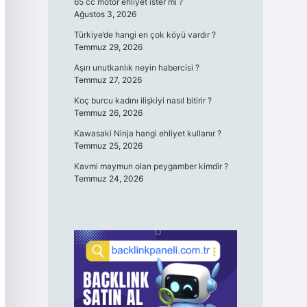
65 cc motor ehliyet ister mi ?
Ağustos 3, 2026
Türkiye’de hangi en çok köyü vardır ?
Temmuz 29, 2026
Aşırı unutkanlık neyin habercisi ?
Temmuz 27, 2026
Koç burcu kadını ilişkiyi nasıl bitirir ?
Temmuz 26, 2026
Kawasaki Ninja hangi ehliyet kullanır ?
Temmuz 25, 2026
Kavmi maymun olan peygamber kimdir ?
Temmuz 24, 2026