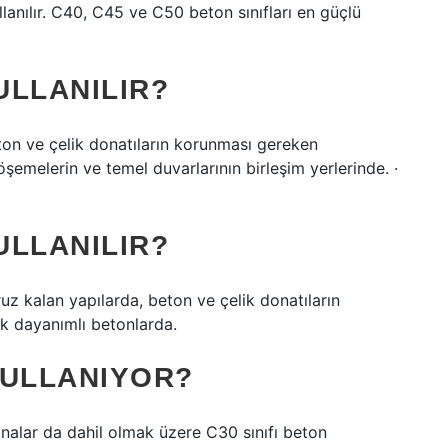
lanılır. C40, C45 ve C50 beton sınıfları en güçlü
ULLANILIR?
ton ve çelik donatıların korunması gereken
şemelerin ve temel duvarlarının birleşim yerlerinde. ·
ULLANILIR?
kalan yapılarda, beton ve çelik donatıların
k dayanımlı betonlarda.
KULLANIYOR?
inalar da dahil olmak üzere C30 sınıfı beton