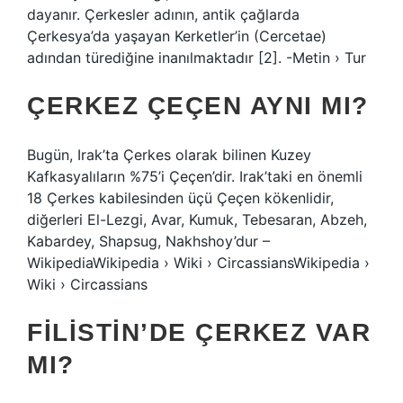
dayanır. Çerkesler adının, antik çağlarda
Çerkesya’da yaşayan Kerketler’in (Cercetae)
adından türediğine inanılmaktadır [2]. -Metin › Tur
ÇERKEZ ÇEÇEN AYNI MI?
Bugün, Irak’ta Çerkes olarak bilinen Kuzey
Kafkasyalıların %75’i Çeçen’dir. Irak’taki en önemli
18 Çerkes kabilesinden üçü Çeçen kökenlidir,
diğerleri El-Lezgi, Avar, Kumuk, Tebesaran, Abzeh,
Kabardey, Shapsug, Nakhshoy’dur –
WikipediaWikipedia › Wiki › CircassiansWikipedia ›
Wiki › Circassians
FILISTIN’DE ÇERKEZ VAR
MI?