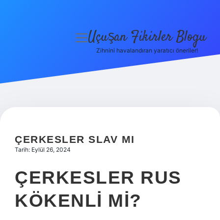
Uçuşan Fikirler Blogu
menüyü
aç
Zihnini havalandıran yaratıcı öneriler!
Anasayfa
Gizlilik Politikası
Yasal Uyarı
Hakkımızda
ÇERKESLER SLAV MI
Tarih: Eylül 26, 2024
ÇERKESLER RUS
KÖKENLI MI?