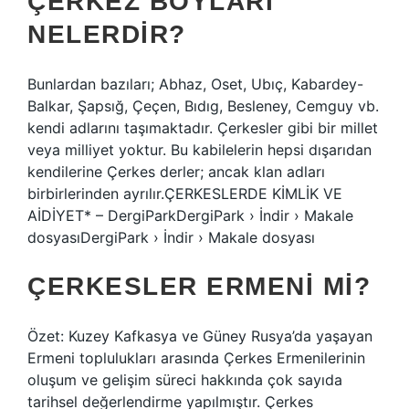
ÇERKEZ BOYLARI
NELERDIR?
Bunlardan bazıları; Abhaz, Oset, Ubıç, Kabardey-
Balkar, Şapsığ, Çeçen, Bıdıg, Besleney, Cemguy vb.
kendi adlarını taşımaktadır. Çerkesler gibi bir millet
veya milliyet yoktur. Bu kabilelerin hepsi dışarıdan
kendilerine Çerkes derler; ancak klan adları
birbirlerinden ayrılır.ÇERKESLERDE KİMLİK VE
AİDİYET* – DergiParkDergiPark › İndir › Makale
dosyasıDergiPark › İndir › Makale dosyası
ÇERKESLER ERMENI MI?
Özet: Kuzey Kafkasya ve Güney Rusya’da yaşayan
Ermeni toplulukları arasında Çerkes Ermenilerinin
oluşum ve gelişim süreci hakkında çok sayıda
tarihsel değerlendirme yapılmıştır. Çerkes