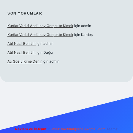
SON YORUMLAR
Kurtlar Vadisi Abdülhey Gerçekte Kimdir
için
admin
Kurtlar Vadisi Abdülhey Gerçekte Kimdir
için
Kardeş
Atıf Nasıl Belirtilir
için
admin
Atıf Nasıl Belirtilir
için
Dağcı
Ac Gozlu Kime Denir
için
admin
er
Reklam ve İletişim:
E-mail:
backlinkpaneli@gmail.com
Teams: