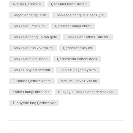
Avarlar Çerkes mi
Çeçenler hangi ırktan
Çeçenler hangi ırktır
Çerkesce hangi dile benziyor
Çerkesler Ermeni mi
Çerkesler hangi ırktan
Çerkesler hangi ırktan gelir
Çerkesler Kafkas Türk mü
Çerkesler Rus kökenli mi
Çerkesler Slav mi
Çerkeslerin dini nedir
Çerkeslerin kökeni nedir
Çerkez boyları nelerdir
Çerkez Çeçen aynı mı
Filistinde Çerkez var mı
İsrailde Çerkez var mı
Kafkas hangi ırktandır
Rusyayla Çerkesler neden savaştı
Türkiyede kaç Çerkez var