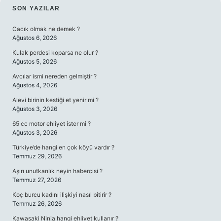
SIDEBAR
SON YAZILAR
Cacık olmak ne demek ?
Ağustos 6, 2026
Kulak perdesi koparsa ne olur ?
Ağustos 5, 2026
Avcılar ismi nereden gelmiştir ?
Ağustos 4, 2026
Alevi birinin kestiği et yenir mi ?
Ağustos 3, 2026
65 cc motor ehliyet ister mi ?
Ağustos 3, 2026
Türkiye’de hangi en çok köyü vardır ?
Temmuz 29, 2026
Aşırı unutkanlık neyin habercisi ?
Temmuz 27, 2026
Koç burcu kadını ilişkiyi nasıl bitirir ?
Temmuz 26, 2026
Kawasaki Ninja hangi ehliyet kullanır ?