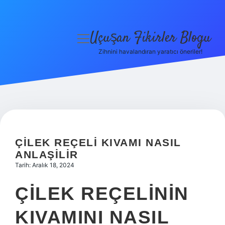
Uçuşan Fikirler Blogu
menüyü
aç
Zihnini havalandıran yaratıcı öneriler!
Anasayfa
Gizlilik Politikası
Yasal Uyarı
Hakkımızda
ÇILEK REÇELI KIVAMI NASIL
ANLAŞILIR
Tarih: Aralık 18, 2024
ÇILEK REÇELININ
KIVAMINI NASIL