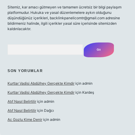
Sitemiz, kar amacı gütmeyen ve tamamen ücretsiz bir bilgi paylaşım
platformudur. Hukuka ve yasal düzenlemelere aykırı olduğunu
düşündüğünüz içerikleri,
backlinkpanelicomtr@gmail.com
adresine
bildirmeniz halinde, ilgili içerikler yasal süre içerisinde sitemizden
kaldırılacaktır.
Arama
SON YORUMLAR
Kurtlar Vadisi Abdülhey Gerçekte Kimdir
için
admin
Kurtlar Vadisi Abdülhey Gerçekte Kimdir
için
Kardeş
Atıf Nasıl Belirtilir
için
admin
Atıf Nasıl Belirtilir
için
Dağcı
Ac Gozlu Kime Denir
için
admin