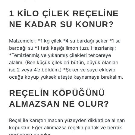
1 KILO ÇILEK REÇELINE
NE KADAR SU KONUR?
Malzemeler; *1 kg çilek *4 su bardağı şeker *1 su
bardağı su *1 tatlı kaşığı limon tuzu Hazırlanışı;
*Temizlenmiş ve yıkanmış çilekleri tencereye
alalım. (Ben küçük çilekleri bütün, büyük olanları
ise 2 veya 4’e böldüm.) *Şeker ve suyu ekleyip
ocağa koyup yüksek ateşte kaynamaya bırakalım.
REÇELIN KÖPÜĞÜNÜ
ALMAZSAN NE OLUR?
Reçel ile karıştırılmadan yüzeyden dikkatlice alınan
köpüktür. Eğer alınmazsa reçelin parlak ve berrak
görüntüsü bozulur.