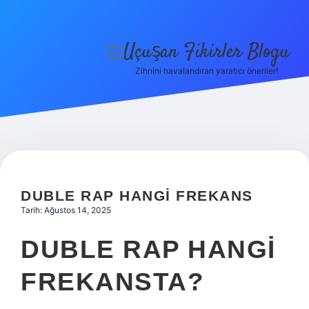
Uçuşan Fikirler Blogu
menüyü
aç
Zihnini havalandıran yaratıcı öneriler!
Anasayfa
Gizlilik Politikası
Yasal Uyarı
Hakkımızda
DUBLE RAP HANGI FREKANS
Tarih: Ağustos 14, 2025
DUBLE RAP HANGI
FREKANSTA?