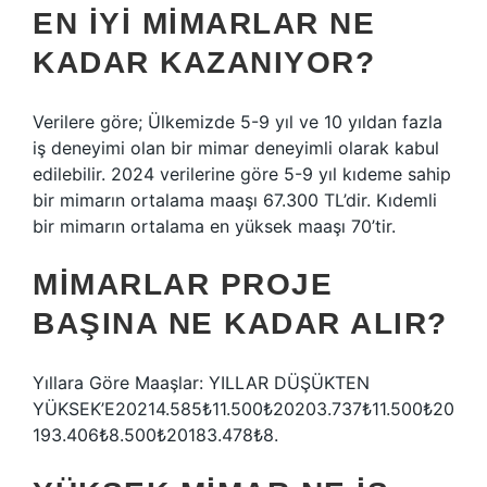
EN IYI MIMARLAR NE
KADAR KAZANIYOR?
Verilere göre; Ülkemizde 5-9 yıl ve 10 yıldan fazla
iş deneyimi olan bir mimar deneyimli olarak kabul
edilebilir. 2024 verilerine göre 5-9 yıl kıdeme sahip
bir mimarın ortalama maaşı 67.300 TL’dir. Kıdemli
bir mimarın ortalama en yüksek maaşı 70’tir.
MIMARLAR PROJE
BAŞINA NE KADAR ALIR?
Yıllara Göre Maaşlar: YILLAR DÜŞÜKTEN
YÜKSEK’E20214.585₺11.500₺20203.737₺11.500₺20
193.406₺8.500₺20183.478₺8.