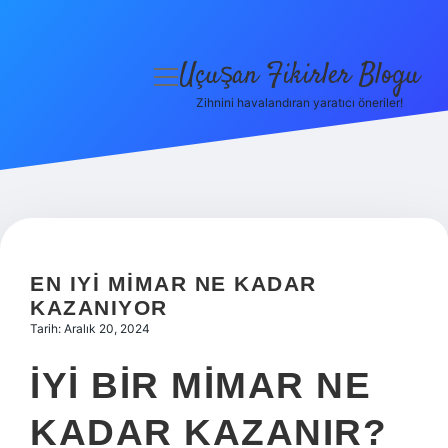
Uçuşan Fikirler Blogu
menüyü
aç
Zihnini havalandıran yaratıcı öneriler!
Anasayfa
Gizlilik Politikası
Yasal Uyarı
Hakkımızda
EN IYI MIMAR NE KADAR
KAZANIYOR
Tarih: Aralık 20, 2024
İYI BIR MIMAR NE
KADAR KAZANIR?