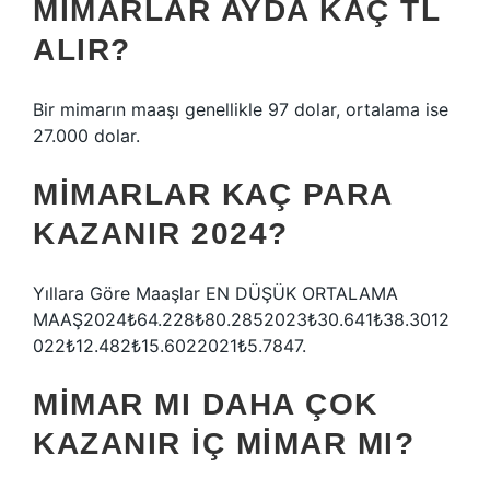
MIMARLAR AYDA KAÇ TL
ALIR?
Bir mimarın maaşı genellikle 97 dolar, ortalama ise
27.000 dolar.
MIMARLAR KAÇ PARA
KAZANIR 2024?
Yıllara Göre Maaşlar EN DÜŞÜK ORTALAMA
MAAŞ2024₺64.228₺80.2852023₺30.641₺38.3012
022₺12.482₺15.6022021₺5.7847.
MIMAR MI DAHA ÇOK
KAZANIR IÇ MIMAR MI?