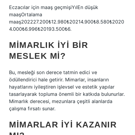
Eczacılar için maaş geçmişiYılEn düşük
maaşOrtalama
maaş202227.200₺12.980₺20214.900₺8.580₺2020
4.000₺6.996₺20193.500₺6.
MIMARLIK IYI BIR
MESLEK MI?
Bu, mesleği son derece tatmin edici ve
ödüllendirici hale getirir. Mimarlar, insanların
hayatlarını iyileştiren işlevsel ve estetik yapılar
tasarlayarak topluma önemli bir katkıda bulunurlar.
Mimarlık derecesi, mezunlara çeşitli alanlarda
çalışma fırsatı sunar.
MIMARLAR IYI KAZANIR