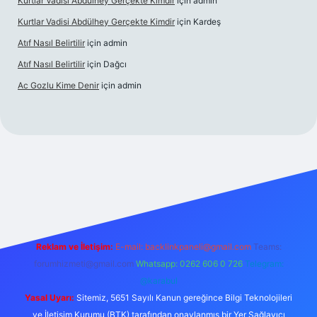
Kurtlar Vadisi Abdülhey Gerçekte Kimdir
için
admin
Kurtlar Vadisi Abdülhey Gerçekte Kimdir
için
Kardeş
Atıf Nasıl Belirtilir
için
admin
Atıf Nasıl Belirtilir
için
Dağcı
Ac Gozlu Kime Denir
için
admin
exper
Reklam ve İletişim:
E-mail:
backlinkpaneli@gmail.com
Teams:
forumhizmeti@gmail.com
Whatsapp: 0262 606 0 726
Telegram:
@karabul
Yasal Uyarı:
Sitemiz, 5651 Sayılı Kanun gereğince Bilgi Teknolojileri
ve İletişim Kurumu (BTK) tarafından onaylanmış bir Yer Sağlayıcı