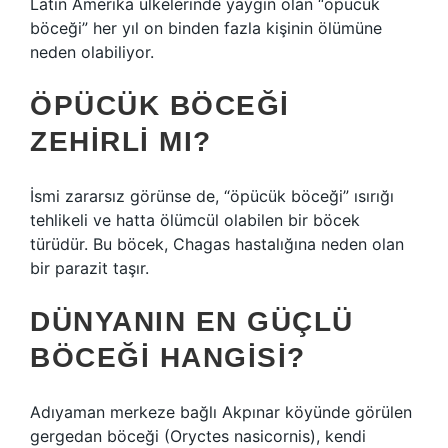
Latin Amerika ülkelerinde yaygın olan “öpücük
böceği” her yıl on binden fazla kişinin ölümüne
neden olabiliyor.
ÖPÜCÜK BÖCEĞI
ZEHIRLI MI?
İsmi zararsız görünse de, “öpücük böceği” ısırığı
tehlikeli ve hatta ölümcül olabilen bir böcek
türüdür. Bu böcek, Chagas hastalığına neden olan
bir parazit taşır.
DÜNYANIN EN GÜÇLÜ
BÖCEĞI HANGISI?
Adıyaman merkeze bağlı Akpınar köyünde görülen
gergedan böceği (Oryctes nasicornis), kendi