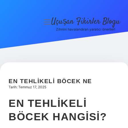
Uçuşan Fikirler Blogu
menüyü
aç
Zihnini havalandıran yaratıcı öneriler!
Anasayfa
Gizlilik Politikası
Yasal Uyarı
Hakkımızda
EN TEHLIKELI BÖCEK NE
Tarih: Temmuz 17, 2025
EN TEHLIKELI
BÖCEK HANGISI?