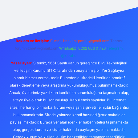
exper
Reklam ve İletişim:
E-mail:
backlinkpaneli@gmail.com
Teams:
forumhizmeti@gmail.com
Whatsapp: 0262 606 0 726
Telegram:
@karabul
Yasal Uyarı:
Sitemiz, 5651 Sayılı Kanun gereğince Bilgi Teknolojileri
ve İletişim Kurumu (BTK) tarafından onaylanmış bir Yer Sağlayıcı
olarak hizmet vermektedir. Bu nedenle, sitedeki içerikleri proaktif
olarak denetleme veya araştırma yükümlülüğümüz bulunmamaktadır.
Ancak, üyelerimiz yazdıkları içeriklerin sorumluluğunu taşımakta olup,
siteye üye olarak bu sorumluluğu kabul etmiş sayılırlar. Bu internet
sitesi, herhangi bir marka, kurum veya şahıs şirketi ile hiçbir bağlantısı
bulunmamaktadır. Sitede yalnızca kendi hazırladığımız makaleler
paylaşılmaktadır. Burada yer alan içerikler haber niteliği taşımamakta
olup, gerçek kurum ve kişiler hakkında paylaşım yapılmamaktadır.
Gerçek kurum ve kişiler ile isim benzerlikleri tamamen tesadüfidir.