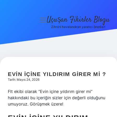
Uçuşan Fikirler Blogu
menüyü
aç
Zihnini havalandıran yaratıcı öneriler!
Anasayfa
Gizlilik Politikası
Yasal Uyarı
Hakkımızda
EVIN IÇINE YILDIRIM GIRER MI ?
Tarih: Mayıs 24, 2026
Flt ekibi olarak “Evin içine yıldırım girer mi”
hakkındaki bu içeriğin sizler için değerli olduğunu
umuyoruz. Görüşmek üzere!