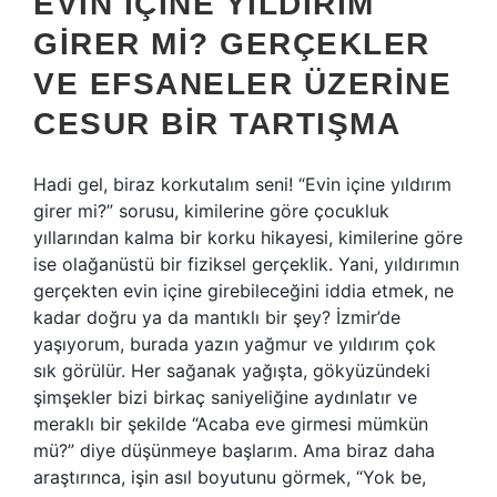
EVIN İÇINE YILDIRIM
GIRER MI? GERÇEKLER
VE EFSANELER ÜZERINE
CESUR BIR TARTIŞMA
Hadi gel, biraz korkutalım seni! “Evin içine yıldırım
girer mi?” sorusu, kimilerine göre çocukluk
yıllarından kalma bir korku hikayesi, kimilerine göre
ise olağanüstü bir fiziksel gerçeklik. Yani, yıldırımın
gerçekten evin içine girebileceğini iddia etmek, ne
kadar doğru ya da mantıklı bir şey? İzmir’de
yaşıyorum, burada yazın yağmur ve yıldırım çok
sık görülür. Her sağanak yağışta, gökyüzündeki
şimşekler bizi birkaç saniyeliğine aydınlatır ve
meraklı bir şekilde “Acaba eve girmesi mümkün
mü?” diye düşünmeye başlarım. Ama biraz daha
araştırınca, işin asıl boyutunu görmek, “Yok be,