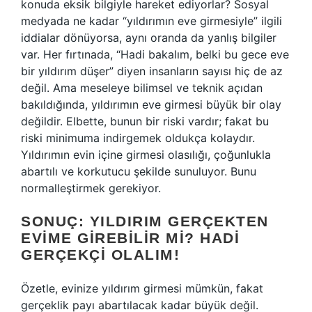
konuda eksik bilgiyle hareket ediyorlar? Sosyal
medyada ne kadar “yıldırımın eve girmesiyle” ilgili
iddialar dönüyorsa, aynı oranda da yanlış bilgiler
var. Her fırtınada, “Hadi bakalım, belki bu gece eve
bir yıldırım düşer” diyen insanların sayısı hiç de az
değil. Ama meseleye bilimsel ve teknik açıdan
bakıldığında, yıldırımın eve girmesi büyük bir olay
değildir. Elbette, bunun bir riski vardır; fakat bu
riski minimuma indirgemek oldukça kolaydır.
Yıldırımın evin içine girmesi olasılığı, çoğunlukla
abartılı ve korkutucu şekilde sunuluyor. Bunu
normalleştirmek gerekiyor.
SONUÇ: YILDIRIM GERÇEKTEN
EVIME GIREBILIR MI? HADI
GERÇEKÇI OLALIM!
Özetle, evinize yıldırım girmesi mümkün, fakat
gerçeklik payı abartılacak kadar büyük değil.