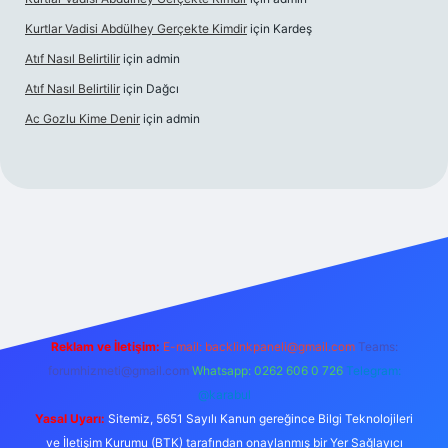
Kurtlar Vadisi Abdülhey Gerçekte Kimdir
için
Kardeş
Atıf Nasıl Belirtilir
için
admin
Atıf Nasıl Belirtilir
için
Dağcı
Ac Gozlu Kime Denir
için
admin
texper
Reklam ve İletişim:
E-mail:
backlinkpaneli@gmail.com
Teams:
forumhizmeti@gmail.com
Whatsapp: 0262 606 0 726
Telegram:
@karabul
Yasal Uyarı:
Sitemiz, 5651 Sayılı Kanun gereğince Bilgi Teknolojileri
ve İletişim Kurumu (BTK) tarafından onaylanmış bir Yer Sağlayıcı