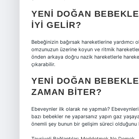
YENI DOĞAN BEBEKLER
IYI GELIR?
Bebeğinizin bağırsak hareketlerine yardımcı ol
omzunuzun üzerine koyun ve ritmik hareketlerl
önden arkaya doğru nazik hareketlerle hareket 
çıkarabilir.
YENI DOĞAN BEBEKLE
ZAMAN BITER?
Ebeveynler ilk olarak ne yapmalı? Ebeveynleri
bazı bebekler ne yaparsanız yapın gaz yaşayac
önemli şey bunun bir gelişim süreci olduğunu
Tavsiyeli Bağlantılar:
Meddetmek Ne Demek