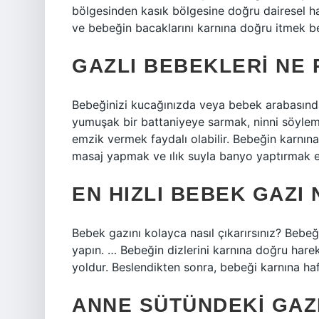
bölgesinden kasık bölgesine doğru dairesel ha
ve bebeğin bacaklarını karnına doğru itmek be
GAZLI BEBEKLERI NE 
Bebeğinizi kucağınızda veya bebek arabasında
yumuşak bir battaniyeye sarmak, ninni söyle
emzik vermek faydalı olabilir. Bebeğin karnına
masaj yapmak ve ılık suyla banyo yaptırmak etki
EN HIZLI BEBEK GAZI 
Bebek gazını kolayca nasıl çıkarırsınız? Bebeğin
yapın. … Bebeğin dizlerini karnına doğru harek
yoldur. Beslendikten sonra, bebeği karnına ha
ANNE SÜTÜNDEKI GAZI