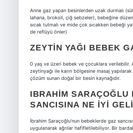
Anne gaz yapan besinlerden uzak durmalı (süt, 
lahana, brokoli, çiğ sebzeler), bebeğine düzen
sıcak tutmalı ve mide çok sıcakken bebeği yat
de reflüyü önler)
ZEYTIN YAĞI BEBEK GA
0 yaş ve üzeri bebek ve çocuklara verilebilir
zeytinyağı ile karın bölgesine masaj yapılarak
çözüm sunan doğal bir besin kaynağıdır.
IBRAHIM SARAÇOĞLU
SANCISINA NE IYI GEL
İbrahim Saraçoğlu’nun bebeklerde gaz sancısı 
uygulanarak ağrılar hafifletilebiliyor. Bir bar