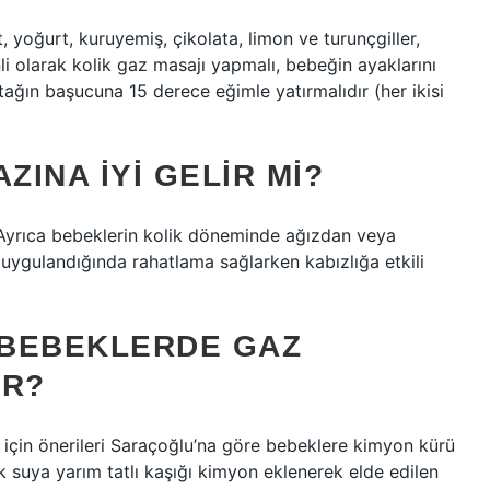
yoğurt, kuruyemiş, çikolata, limon ve turunçgiller,
li olarak kolik gaz masajı yapmalı, bebeğin ayaklarını
ağın başucuna 15 derece eğimle yatırmalıdır (her ikisi
ZINA IYI GELIR MI?
. Ayrıca bebeklerin kolik döneminde ağızdan veya
 uygulandığında rahatlama sağlarken kabızlığa etkili
 BEBEKLERDE GAZ
IR?
için önerileri Saraçoğlu’na göre bebeklere kimyon kürü
dak suya yarım tatlı kaşığı kimyon eklenerek elde edilen