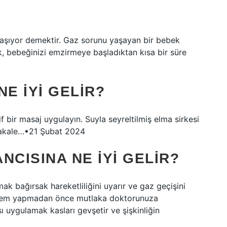
şıyor demektir. Gaz sorunu yaşayan bir bebek
, bebeğinizi emzirmeye başladıktan kısa bir süre
E IYI GELIR?
if bir masaj uygulayın. Suyla seyreltilmiş elma sirkesi
 makale…•21 Şubat 2024
NCISINA NE IYI GELIR?
k bağırsak hareketliliğini uyarır ve gaz geçişini
 işlem yapmadan önce mutlaka doktorunuza
ı uygulamak kasları gevşetir ve şişkinliğin