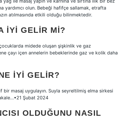
yağ ile masaj yapın ve karnına ve sırtına ılık bir bez
 yardımcı olun. Bebeği hafifçe sallamak, etrafta
zın atılmasında etkili olduğu bilinmektedir.
 IYI GELIR MI?
çocuklarda midede oluşan şişkinlik ve gaz
ene çayı içen annelerin bebeklerinde gaz ve kolik daha
E IYI GELIR?
if bir masaj uygulayın. Suyla seyreltilmiş elma sirkesi
 makale…•21 Şubat 2024
CISI OLDUĞUNU NASIL