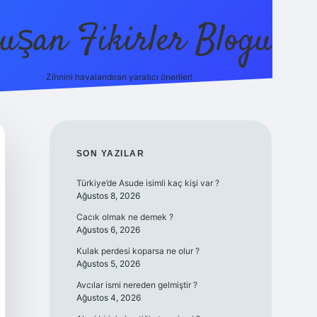
uşan Fikirler Blogu
Zihnini havalandıran yaratıcı öneriler!
betexper
SIDEBAR
SON YAZILAR
Türkiye’de Asude isimli kaç kişi var ?
Ağustos 8, 2026
Cacık olmak ne demek ?
Ağustos 6, 2026
Kulak perdesi koparsa ne olur ?
Ağustos 5, 2026
Avcılar ismi nereden gelmiştir ?
Ağustos 4, 2026