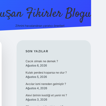
uşan Fikirler Blogu
Zihnini havalandıran yaratıcı öneriler!
betexper
SIDEBAR
SON YAZILAR
Cacık olmak ne demek ?
Ağustos 6, 2026
Kulak perdesi koparsa ne olur ?
Ağustos 5, 2026
Avcılar ismi nereden gelmiştir ?
Ağustos 4, 2026
Alevi birinin kestiği et yenir mi ?
Ağustos 3, 2026