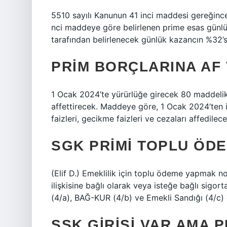
5510 sayılı Kanunun 41 inci maddesi gereğince
nci maddeye göre belirlenen prime esas günlük 
tarafından belirlenecek günlük kazancın %32’si
PRIM BORÇLARINA AF 
1 Ocak 2024’te yürürlüğe girecek 80 maddelik 
affettirecek. Maddeye göre, 1 Ocak 2024’ten it
faizleri, gecikme faizleri ve cezaları affedilece
SGK PRIMI TOPLU ÖDE
(Elif D.) Emeklilik için toplu ödeme yapmak n
ilişkisine bağlı olarak veya isteğe bağlı sigort
(4/a), BAĞ-KUR (4/b) ve Emekli Sandığı (4/c) ça
SSK GIRIŞI VAR AMA 