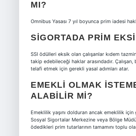
MI?
Omnibus Yasası 7 yıl boyunca prim iadesi hakkı
SIGORTADA PRIM EKSI
SSI ödülleri eksik olan çalışanlar kıdem tazminat
takip edebileceği haklar arasındadır. Çalışan,
telafi etmek için gerekli yasal adımları atar.
EMEKLI OLMAK ISTEME
ALABILIR MI?
Emeklilik yaşını dolduran ancak emeklilik içi
Sosyal Sigortalar Merkezine veya Bölge Müdür
ödedikleri prim tutarlarının tamamını toplu olara