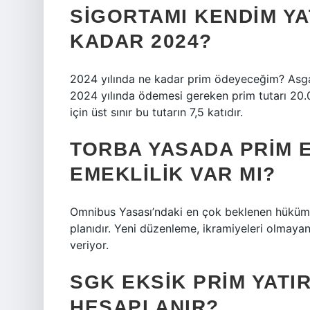
SIGORTAMI KENDIM YA
KADAR 2024?
2024 yılında ne kadar prim ödeyeceğim? Asgar
2024 yılında ödemesi gereken prim tutarı 20.
için üst sınır bu tutarın 7,5 katıdır.
TORBA YASADA PRIM 
EMEKLILIK VAR MI?
Omnibus Yasası’ndaki en çok beklenen hükümler
planıdır. Yeni düzenleme, ikramiyeleri olmayan
veriyor.
SGK EKSIK PRIM YATI
HESAPLANIR?