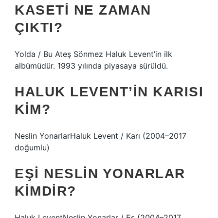
KASETI NE ZAMAN
ÇIKTI?
Yolda / Bu Ateş Sönmez Haluk Levent’in ilk
albümüdür. 1993 yılında piyasaya sürüldü.
HALUK LEVENT’IN KARISI
KIM?
Neslin YonarlarHaluk Levent / Karı (2004–2017
doğumlu)
EŞI NESLIN YONARLAR
KIMDIR?
Haluk LeventNeslin Yonarlar / Eş (2004–2017