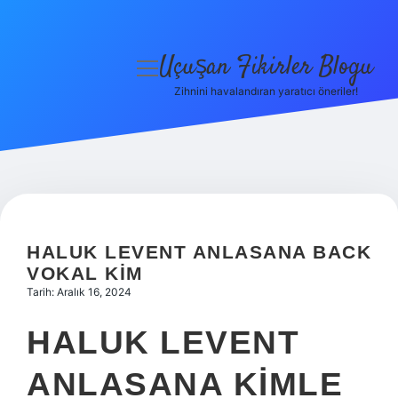
Uçuşan Fikirler Blogu
menüyü
aç
Zihnini havalandıran yaratıcı öneriler!
Anasayfa
Gizlilik Politikası
Yasal Uyarı
Hakkımızda
HALUK LEVENT ANLASANA BACK
VOKAL KIM
Tarih: Aralık 16, 2024
HALUK LEVENT
ANLASANA KIMLE