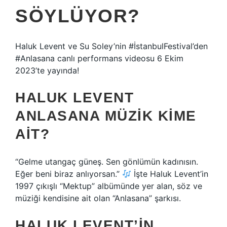
SÖYLÜYOR?
Haluk Levent ve Su Soley’nin #İstanbulFestival’den
#Anlasana canlı performans videosu 6 Ekim
2023’te yayında!
HALUK LEVENT
ANLASANA MÜZIK KIME
AIT?
“Gelme utangaç güneş. Sen gönlümün kadınısın.
Eğer beni biraz anlıyorsan.”
İşte Haluk Levent’in
1997 çıkışlı “Mektup” albümünde yer alan, söz ve
müziği kendisine ait olan “Anlasana” şarkısı.
HALUK LEVENT’IN