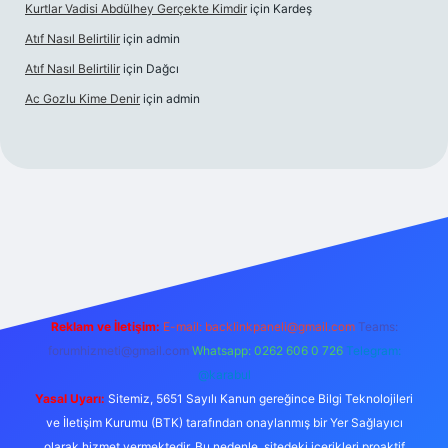
Kurtlar Vadisi Abdülhey Gerçekte Kimdir
için
Kardeş
Atıf Nasıl Belirtilir
için
admin
Atıf Nasıl Belirtilir
için
Dağcı
Ac Gozlu Kime Denir
için
admin
exper
Reklam ve İletişim:
E-mail:
backlinkpaneli@gmail.com
Teams:
forumhizmeti@gmail.com
Whatsapp: 0262 606 0 726
Telegram:
@karabul
Yasal Uyarı:
Sitemiz, 5651 Sayılı Kanun gereğince Bilgi Teknolojileri
ve İletişim Kurumu (BTK) tarafından onaylanmış bir Yer Sağlayıcı
olarak hizmet vermektedir. Bu nedenle, sitedeki içerikleri proaktif