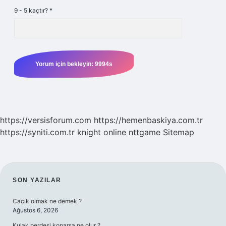
9 - 5 kaçtır?
*
https://versisforum.com
https://hemenbaskiya.com.tr
https://syniti.com.tr
knight online
nttgame
Sitemap
SIDEBAR
SON YAZILAR
Cacık olmak ne demek ?
Ağustos 6, 2026
Kulak perdesi koparsa ne olur ?