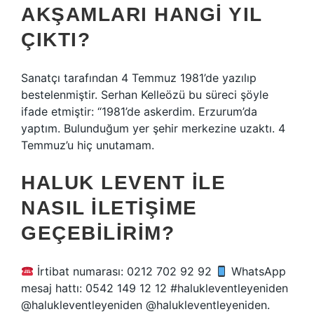
AKŞAMLARI HANGI YIL
ÇIKTI?
Sanatçı tarafından 4 Temmuz 1981’de yazılıp
bestelenmiştir. Serhan Kelleözü bu süreci şöyle
ifade etmiştir: “1981’de askerdim. Erzurum’da
yaptım. Bulunduğum yer şehir merkezine uzaktı. 4
Temmuz’u hiç unutamam.
HALUK LEVENT ILE
NASIL ILETIŞIME
GEÇEBILIRIM?
İrtibat numarası: 0212 702 92 92
WhatsApp
mesaj hattı: 0542 149 12 12 #halukleventleyeniden
@halukleventleyeniden @halukleventleyeniden.