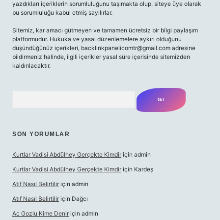
yazdıkları içeriklerin sorumluluğunu taşımakta olup, siteye üye olarak
bu sorumluluğu kabul etmiş sayılırlar.
Sitemiz, kar amacı gütmeyen ve tamamen ücretsiz bir bilgi paylaşım
platformudur. Hukuka ve yasal düzenlemelere aykırı olduğunu
düşündüğünüz içerikleri,
backlinkpanelicomtr@gmail.com
adresine
bildirmeniz halinde, ilgili içerikler yasal süre içerisinde sitemizden
kaldırılacaktır.
Arama
SON YORUMLAR
Kurtlar Vadisi Abdülhey Gerçekte Kimdir
için
admin
Kurtlar Vadisi Abdülhey Gerçekte Kimdir
için
Kardeş
Atıf Nasıl Belirtilir
için
admin
Atıf Nasıl Belirtilir
için
Dağcı
Ac Gozlu Kime Denir
için
admin