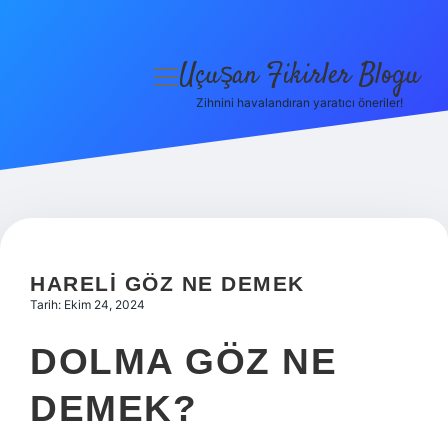
Uçuşan Fikirler Blogu
menüyü
aç
Zihnini havalandıran yaratıcı öneriler!
Anasayfa
Gizlilik Politikası
Yasal Uyarı
Hakkımızda
HARELI GÖZ NE DEMEK
Tarih: Ekim 24, 2024
DOLMA GÖZ NE
DEMEK?