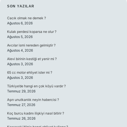
SIDEBAR
SON YAZILAR
Cacık olmak ne demek ?
Ağustos 6, 2026
Kulak perdesi koparsa ne olur ?
Ağustos 5, 2026
Avcılar ismi nereden gelmiştir ?
Ağustos 4, 2026
Alevi birinin kestiği et yenir mi ?
Ağustos 3, 2026
65 cc motor ehliyet ister mi ?
Ağustos 3, 2026
Türkiye’de hangi en çok köyü vardır ?
Temmuz 29, 2026
Aşırı unutkanlık neyin habercisi ?
Temmuz 27, 2026
Koç burcu kadını ilişkiyi nasıl bitirir ?
Temmuz 26, 2026
Kawasaki Ninja hangi ehliyet kullanır ?