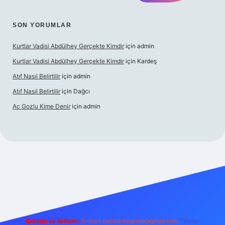
SON YORUMLAR
Kurtlar Vadisi Abdülhey Gerçekte Kimdir
için
admin
Kurtlar Vadisi Abdülhey Gerçekte Kimdir
için
Kardeş
Atıf Nasıl Belirtilir
için
admin
Atıf Nasıl Belirtilir
için
Dağcı
Ac Gozlu Kime Denir
için
admin
xper
Reklam ve İletişim:
E-mail:
backlinkpaneli@gmail.com
Teams: