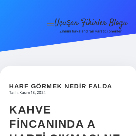
Uçuşan Fikirler Blogu
menüyü
aç
Zihnini havalandıran yaratıcı öneriler!
Anasayfa
Gizlilik Politikası
Yasal Uyarı
Hakkımızda
HARF GÖRMEK NEDIR FALDA
Tarih: Kasım 13, 2024
KAHVE
FINCANINDA A