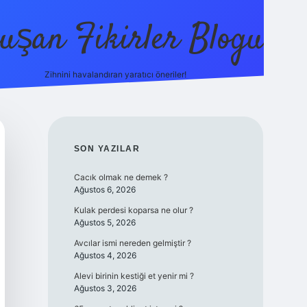
uşan Fikirler Blogu
Zihnini havalandıran yaratıcı öneriler!
betexpe
SIDEBAR
SON YAZILAR
Cacık olmak ne demek ?
Ağustos 6, 2026
Kulak perdesi koparsa ne olur ?
Ağustos 5, 2026
Avcılar ismi nereden gelmiştir ?
Ağustos 4, 2026
Alevi birinin kestiği et yenir mi ?
Ağustos 3, 2026