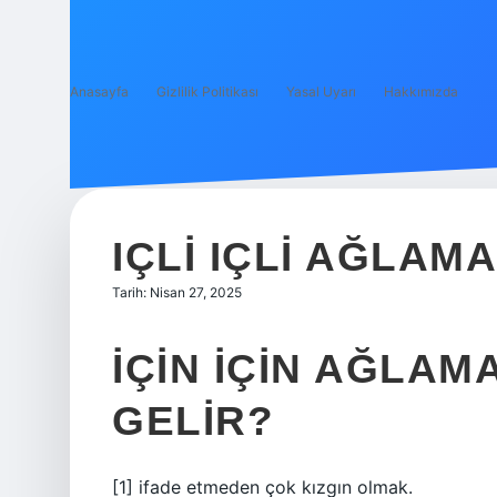
Anasayfa
Gizlilik Politikası
Yasal Uyarı
Hakkımızda
IÇLI IÇLI AĞLAM
Tarih: Nisan 27, 2025
İÇIN IÇIN AĞLA
GELIR?
[1] ifade etmeden çok kızgın olmak.