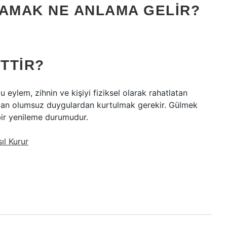
AMAK NE ANLAMA GELIR?
TTIR?
eylem, zihnin ve kişiyi fiziksel olarak rahatlatan
tı olan olumsuz duygulardan kurtulmak gerekir. Gülmek
 bir yenileme durumudur.
ıl Kurur