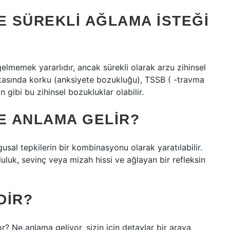
E SÜREKLI AĞLAMA ISTEĞI
elmemek yararlıdır, ancak sürekli olarak arzu zihinsel
arkasında korku (anksiyete bozukluğu), TSSB ( -travma
ibi bu zihinsel bozukluklar olabilir.
E ANLAMA GELIR?
usal tepkilerin bir kombinasyonu olarak yaratılabilir.
luk, sevinç veya mizah hissi ve ağlayan bir refleksin
DIR?
? Ne anlama geliyor, sizin için detaylar bir araya