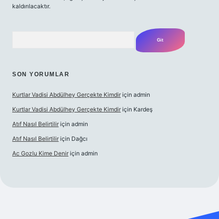
kaldırılacaktır.
Arama
SON YORUMLAR
Kurtlar Vadisi Abdülhey Gerçekte Kimdir
için
admin
Kurtlar Vadisi Abdülhey Gerçekte Kimdir
için
Kardeş
Atıf Nasıl Belirtilir
için
admin
Atıf Nasıl Belirtilir
için
Dağcı
Ac Gozlu Kime Denir
için
admin
xper