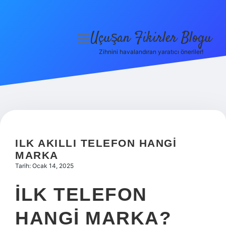
Uçuşan Fikirler Blogu
menüyü
aç
Zihnini havalandıran yaratıcı öneriler!
Anasayfa
Gizlilik Politikası
Yasal Uyarı
Hakkımızda
ILK AKILLI TELEFON HANGI
MARKA
Tarih: Ocak 14, 2025
İLK TELEFON
HANGI MARKA?