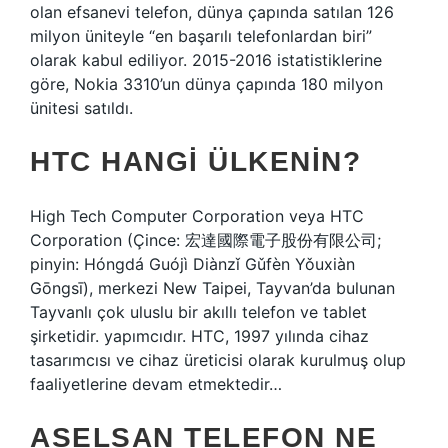
olan efsanevi telefon, dünya çapında satılan 126
milyon üniteyle “en başarılı telefonlardan biri”
olarak kabul ediliyor. 2015-2016 istatistiklerine
göre, Nokia 3310’un dünya çapında 180 milyon
ünitesi satıldı.
HTC HANGI ÜLKENIN?
High Tech Computer Corporation veya HTC
Corporation (Çince: 宏達國際電子股份有限公司;
pinyin: Hóngdá Guójì Diànzǐ Gǔfèn Yǒuxiàn
Gōngsī), merkezi New Taipei, Tayvan’da bulunan
Tayvanlı çok uluslu bir akıllı telefon ve tablet
şirketidir. yapımcıdır. HTC, 1997 yılında cihaz
tasarımcısı ve cihaz üreticisi olarak kurulmuş olup
faaliyetlerine devam etmektedir…
ASELSAN TELEFON NE