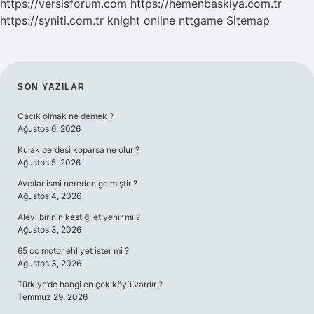
https://versisforum.com
https://hemenbaskiya.com.tr
https://syniti.com.tr
knight online
nttgame
Sitemap
SIDEBAR
SON YAZILAR
Cacık olmak ne demek ?
Ağustos 6, 2026
Kulak perdesi koparsa ne olur ?
Ağustos 5, 2026
Avcılar ismi nereden gelmiştir ?
Ağustos 4, 2026
Alevi birinin kestiği et yenir mi ?
Ağustos 3, 2026
65 cc motor ehliyet ister mi ?
Ağustos 3, 2026
Türkiye’de hangi en çok köyü vardır ?
Temmuz 29, 2026