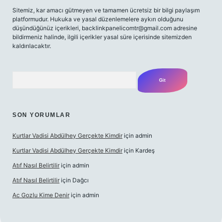
Sitemiz, kar amacı gütmeyen ve tamamen ücretsiz bir bilgi paylaşım
platformudur. Hukuka ve yasal düzenlemelere aykırı olduğunu
düşündüğünüz içerikleri,
backlinkpanelicomtr@gmail.com
adresine
bildirmeniz halinde, ilgili içerikler yasal süre içerisinde sitemizden
kaldırılacaktır.
Arama
SON YORUMLAR
Kurtlar Vadisi Abdülhey Gerçekte Kimdir
için
admin
Kurtlar Vadisi Abdülhey Gerçekte Kimdir
için
Kardeş
Atıf Nasıl Belirtilir
için
admin
Atıf Nasıl Belirtilir
için
Dağcı
Ac Gozlu Kime Denir
için
admin