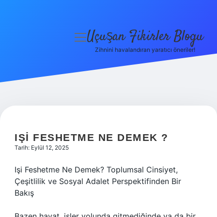
Uçuşan Fikirler Blogu
menüyü
aç
Zihnini havalandıran yaratıcı öneriler!
Anasayfa
Gizlilik Politikası
Yasal Uyarı
Hakkımızda
IŞI FESHETME NE DEMEK ?
Tarih: Eylül 12, 2025
Işi Feshetme Ne Demek? Toplumsal Cinsiyet,
Çeşitlilik ve Sosyal Adalet Perspektifinden Bir
Bakış
Bazen hayat, işler yolunda gitmediğinde ya da bir