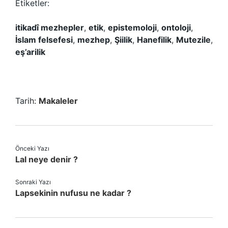
Etiketler:
itikadî mezhepler
,
etik
,
epistemoloji
,
ontoloji
,
İslam felsefesi
,
mezhep
,
Şiilik
,
Hanefilik
,
Mutezile
,
eş’arilik
Tarih:
Makaleler
Önceki Yazı
Lal neye denir ?
Sonraki Yazı
Lapsekinin nufusu ne kadar ?