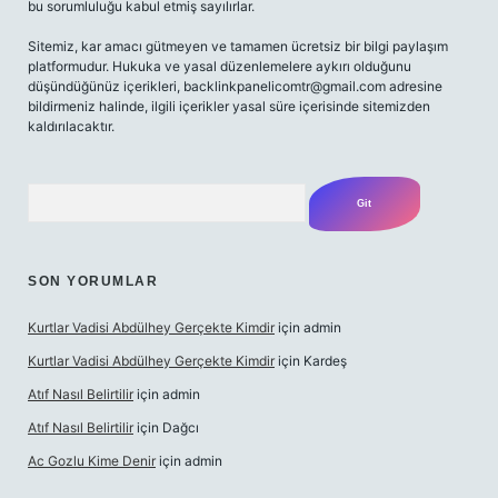
bu sorumluluğu kabul etmiş sayılırlar.
Sitemiz, kar amacı gütmeyen ve tamamen ücretsiz bir bilgi paylaşım
platformudur. Hukuka ve yasal düzenlemelere aykırı olduğunu
düşündüğünüz içerikleri,
backlinkpanelicomtr@gmail.com
adresine
bildirmeniz halinde, ilgili içerikler yasal süre içerisinde sitemizden
kaldırılacaktır.
Arama
SON YORUMLAR
Kurtlar Vadisi Abdülhey Gerçekte Kimdir
için
admin
Kurtlar Vadisi Abdülhey Gerçekte Kimdir
için
Kardeş
Atıf Nasıl Belirtilir
için
admin
Atıf Nasıl Belirtilir
için
Dağcı
Ac Gozlu Kime Denir
için
admin