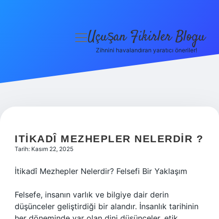
Uçuşan Fikirler Blogu
menüyü
aç
Zihnini havalandıran yaratıcı öneriler!
Anasayfa
Gizlilik Politikası
Yasal Uyarı
Hakkımızda
ITIKADÎ MEZHEPLER NELERDIR ?
Tarih: Kasım 22, 2025
İtikadî Mezhepler Nelerdir? Felsefi Bir Yaklaşım
Felsefe, insanın varlık ve bilgiye dair derin
düşünceler geliştirdiği bir alandır. İnsanlık tarihinin
her döneminde var olan dini düşünceler, etik