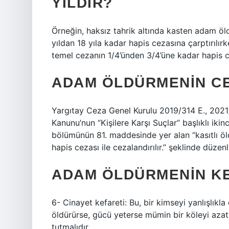
YILDIR?
Örneğin, haksız tahrik altında kasten adam öl
yıldan 18 yıla kadar hapis cezasına çarptırılır
temel cezanın 1/4’ünden 3/4’üne kadar hapis ce
ADAM ÖLDÜRMENIN CE
Yargıtay Ceza Genel Kurulu 2019/314 E., 2021
Kanunu’nun “Kişilere Karşı Suçlar” başlıklı ikinc
bölümünün 81. maddesinde yer alan “kasıtlı öl
hapis cezası ile cezalandırılır.” şeklinde düzenl
ADAM ÖLDÜRMENIN KE
6- Cinayet kefareti: Bu, bir kimseyi yanlışlıkla 
öldürürse, gücü yeterse mümin bir köleyi azat
tutmalıdır.