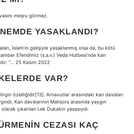
davasını meşru görmez.
ÖNEMDE YASAKLANDI?
ları, İslam’ın gelişiyle yasaklanmış olsa da, bu kötü
gamber Efendimiz (s.a.v.) Veda Hutbesi’nde kan
tadır: “… 25 Kasım 2022
LKELERDE VAR?
gin özelliğidir[13]. Arnavutlar arasındaki kan davaları
gındı. Kan davalarının Malisors arasında yaygın
olarak çıkarılan Lek Dukakin yasasıydı.
DÜRMENIN CEZASI KAÇ