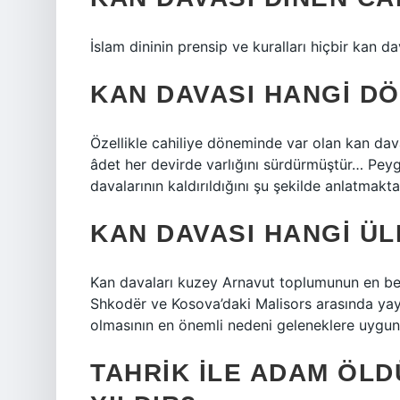
İslam dininin prensip ve kuralları hiçbir kan 
KAN DAVASI HANGI D
Özellikle cahiliye döneminde var olan kan dava
âdet her devirde varlığını sürdürmüştür… Pey
davalarının kaldırıldığını şu şekilde anlatmak
KAN DAVASI HANGI Ü
Kan davaları kuzey Arnavut toplumunun en belir
Shkodër ve Kosova’daki Malisors arasında yay
olmasının en önemli nedeni geleneklere uygun 
TAHRIK ILE ADAM ÖL