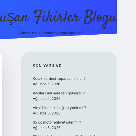
uşan Fikirler Blogu
Zihnini havalandıran yaratıcı öneriler!
betexper
SIDEBAR
SON YAZILAR
Kulak perdesi koparsa ne olur ?
Ağustos 5, 2026
Avcılar ismi nereden gelmiştir ?
Ağustos 4, 2026
Alevi birinin kestiği et yenir mi ?
Ağustos 3, 2026
65 cc motor ehliyet ister mi ?
Ağustos 3, 2026