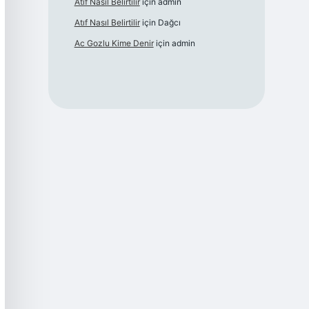
Atıf Nasıl Belirtilir
için
admin
Atıf Nasıl Belirtilir
için
Dağcı
Ac Gozlu Kime Denir
için
admin