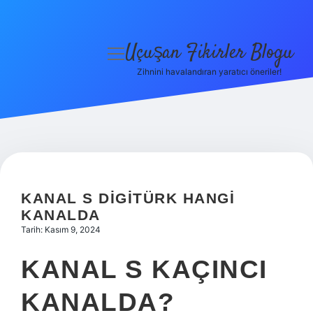
Uçuşan Fikirler Blogu
menüyü
aç
Zihnini havalandıran yaratıcı öneriler!
Anasayfa
Gizlilik Politikası
Yasal Uyarı
Hakkımızda
KANAL S DIGITÜRK HANGI
KANALDA
Tarih: Kasım 9, 2024
KANAL S KAÇINCI
KANALDA?