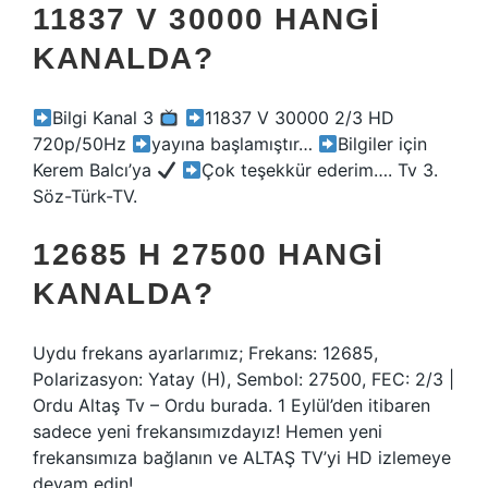
11837 V 30000 HANGI
KANALDA?
Bilgi Kanal 3
11837 V 30000 2/3 HD
720p/50Hz
yayına başlamıştır…
Bilgiler için
Kerem Balcı’ya
Çok teşekkür ederim…. Tv 3.
Söz-Türk-TV.
12685 H 27500 HANGI
KANALDA?
Uydu frekans ayarlarımız; Frekans: 12685,
Polarizasyon: Yatay (H), Sembol: 27500, FEC: 2/3 |
Ordu Altaş Tv – Ordu burada. 1 Eylül’den itibaren
sadece yeni frekansımızdayız! Hemen yeni
frekansımıza bağlanın ve ALTAŞ TV’yi HD izlemeye
devam edin!