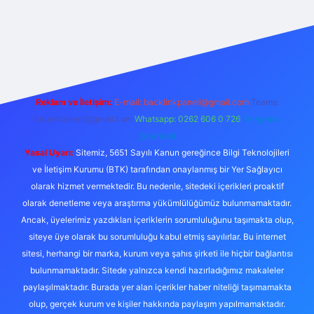
Reklam ve İletişim:
E-mail:
backlinkpaneli@gmail.com
Teams:
forumhizmeti@gmail.com
Whatsapp: 0262 606 0 726
Telegram:
@karabul
Yasal Uyarı:
Sitemiz, 5651 Sayılı Kanun gereğince Bilgi Teknolojileri
ve İletişim Kurumu (BTK) tarafından onaylanmış bir Yer Sağlayıcı
olarak hizmet vermektedir. Bu nedenle, sitedeki içerikleri proaktif
olarak denetleme veya araştırma yükümlülüğümüz bulunmamaktadır.
Ancak, üyelerimiz yazdıkları içeriklerin sorumluluğunu taşımakta olup,
siteye üye olarak bu sorumluluğu kabul etmiş sayılırlar. Bu internet
sitesi, herhangi bir marka, kurum veya şahıs şirketi ile hiçbir bağlantısı
bulunmamaktadır. Sitede yalnızca kendi hazırladığımız makaleler
paylaşılmaktadır. Burada yer alan içerikler haber niteliği taşımamakta
olup, gerçek kurum ve kişiler hakkında paylaşım yapılmamaktadır.