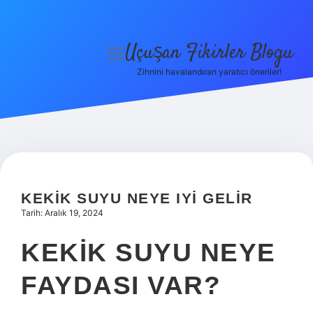
Uçuşan Fikirler Blogu
menüyü
aç
Zihnini havalandıran yaratıcı öneriler!
Anasayfa
Gizlilik Politikası
Yasal Uyarı
Hakkımızda
KEKIK SUYU NEYE IYI GELIR
Tarih: Aralık 19, 2024
KEKIK SUYU NEYE
FAYDASI VAR?