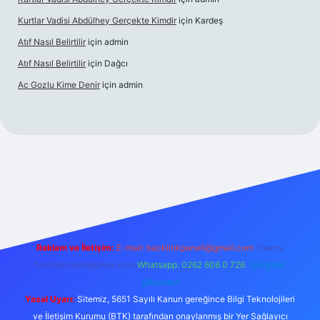
Kurtlar Vadisi Abdülhey Gerçekte Kimdir
için
Kardeş
Atıf Nasıl Belirtilir
için
admin
Atıf Nasıl Belirtilir
için
Dağcı
Ac Gozlu Kime Denir
için
admin
betexper
Reklam ve İletişim:
E-mail:
backlinkpaneli@gmail.com
Teams:
forumhizmeti@gmail.com
Whatsapp: 0262 606 0 726
Telegram:
@karabul
Yasal Uyarı:
Sitemiz, 5651 Sayılı Kanun gereğince Bilgi Teknolojileri
ve İletişim Kurumu (BTK) tarafından onaylanmış bir Yer Sağlayıcı