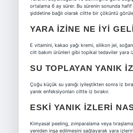
ortalama 6 ay sürer. Bu sürenin sonunda hafif
şiddetine bağlı olarak ciltte bir çöküntü görüleb
YARA IZINE NE IYI GEL
E vitamini, kakao yağı kremi, silikon jel, soğa
cilt bakım ürünleri gibi topikal tedaviler yara 
SU TOPLAYAN YANIK IZ
Çoğu küçük su yanığı iyileştikten sonra iz bı
yanık enfeksiyonları ciltte iz bırakır.
ESKI YANIK IZLERI NA
Kimyasal peeling, zımparalama veya tıraşlama g
yeniden inşa edilmesini sağlayarak yara izlerini