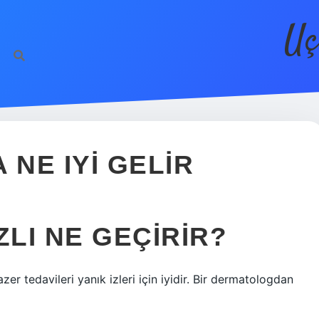
Uç
 NE IYI GELIR
IZLI NE GEÇIRIR?
azer tedavileri yanık izleri için iyidir. Bir dermatologdan