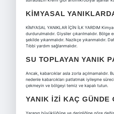
sülfadiazin kremi gibi antimikrobiyal ajanlar ku
KIMYASAL YANIKLARDA
KİMYASAL YANIKLAR İÇİN İLK YARDIM Kimyasal
durdurulmalıdır. Giysiler çıkarılmalıdır. Bölg
şekilde yıkanmalıdır. Nazikçe yıkanmalıdır. Dah
Tıbbi yardım sağlanmalıdır.
SU TOPLAYAN YANIK P
Ancak, kabarcıklar asla zorla açılmamalıdır. Bu 
nedenle kabarcıkları patlatmak iyileşme sürecin
çekmeyin ve bölgeyi temiz ve kapalı tutun.
YANIK IZI KAÇ GÜNDE
Yaranın büyüklüğüne ve derinliğine göre değişm