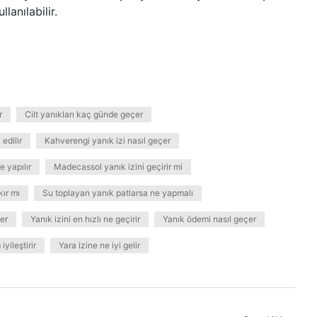
lanılabilir.
r
Cilt yanıkları kaç günde geçer
 edilir
Kahverengi yanık izi nasıl geçer
e yapılır
Madecassol yanık izini geçirir mi
kır mı
Su toplayan yanık patlarsa ne yapmalı
er
Yanık izini en hızlı ne geçirir
Yanık ödemi nasıl geçer
iyileştirir
Yara izine ne iyi gelir