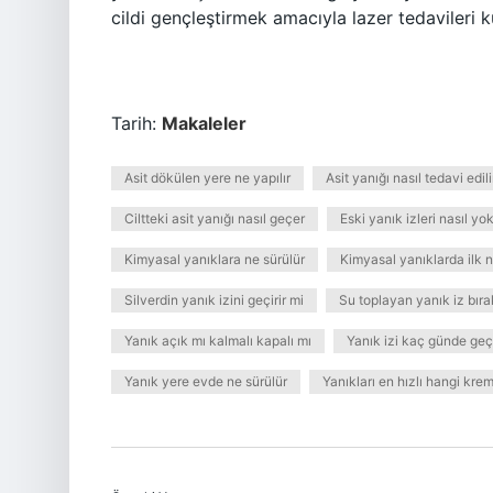
cildi gençleştirmek amacıyla lazer tedavileri kul
Tarih:
Makaleler
Asit dökülen yere ne yapılır
Asit yanığı nasıl tedavi edili
Ciltteki asit yanığı nasıl geçer
Eski yanık izleri nasıl yok
Kimyasal yanıklara ne sürülür
Kimyasal yanıklarda ilk n
Silverdin yanık izini geçirir mi
Su toplayan yanık iz bıra
Yanık açık mı kalmalı kapalı mı
Yanık izi kaç günde geç
Yanık yere evde ne sürülür
Yanıkları en hızlı hangi krem 