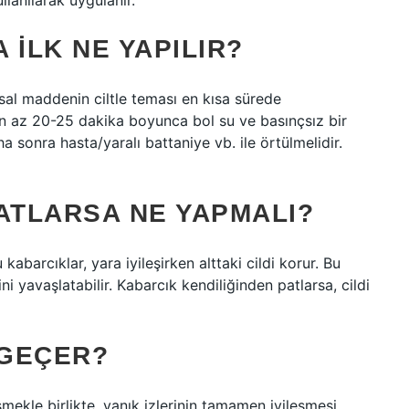
llanılarak uygulanır.
 ILK NE YAPILIR?
 maddenin ciltle teması en kısa sürede
e en az 20-25 dakika boyunca bol su ve basınçsız bir
a sonra hasta/yaralı battaniye vb. ile örtülmelidir.
ATLARSA NE YAPMALI?
kabarcıklar, yara iyileşirken alttaki cildi korur. Bu
i yavaşlatabilir. Kabarcık kendiliğinden patlarsa, cildi
 GEÇER?
ekle birlikte, yanık izlerinin tamamen iyileşmesi