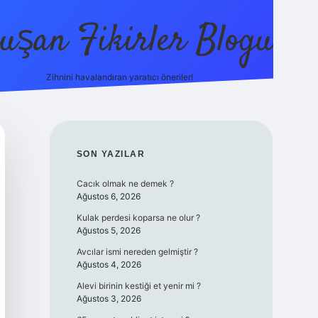
uşan Fikirler Blogu
Zihnini havalandıran yaratıcı öneriler!
betexper
SIDEBAR
SON YAZILAR
Cacık olmak ne demek ?
Ağustos 6, 2026
Kulak perdesi koparsa ne olur ?
Ağustos 5, 2026
Avcılar ismi nereden gelmiştir ?
Ağustos 4, 2026
Alevi birinin kestiği et yenir mi ?
Ağustos 3, 2026