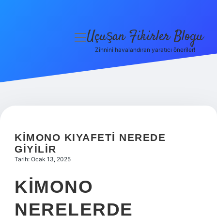
Uçuşan Fikirler Blogu
menüyü
aç
Zihnini havalandıran yaratıcı öneriler!
Anasayfa
Gizlilik Politikası
Yasal Uyarı
Hakkımızda
KIMONO KIYAFETI NEREDE
GIYILIR
Tarih: Ocak 13, 2025
KIMONO
NERELERDE