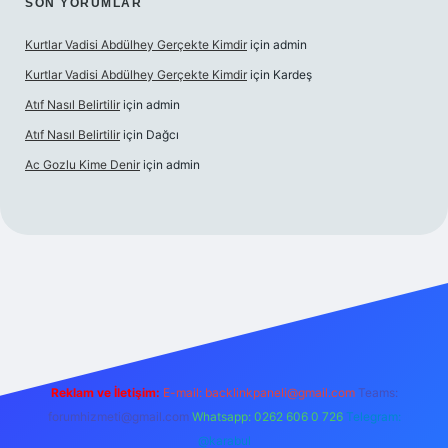
SON YORUMLAR
Kurtlar Vadisi Abdülhey Gerçekte Kimdir
için
admin
Kurtlar Vadisi Abdülhey Gerçekte Kimdir
için
Kardeş
Atıf Nasıl Belirtilir
için
admin
Atıf Nasıl Belirtilir
için
Dağcı
Ac Gozlu Kime Denir
için
admin
exper
Reklam ve İletişim:
E-mail:
backlinkpaneli@gmail.com
Teams:
forumhizmeti@gmail.com
Whatsapp: 0262 606 0 726
Telegram:
@karabul