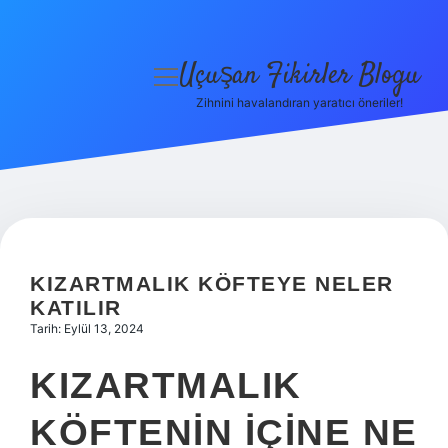
Uçuşan Fikirler Blogu
menüyü
aç
Zihnini havalandıran yaratıcı öneriler!
Anasayfa
Gizlilik Politikası
Yasal Uyarı
Hakkımızda
KIZARTMALIK KÖFTEYE NELER
KATILIR
Tarih: Eylül 13, 2024
KIZARTMALIK
KÖFTENIN IÇINE NE