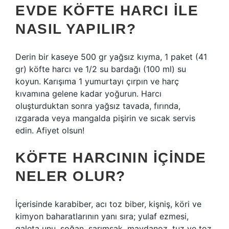
EVDE KÖFTE HARCI ILE
NASIL YAPILIR?
Derin bir kaseye 500 gr yağsız kıyma, 1 paket (41
gr) köfte harcı ve 1/2 su bardağı (100 ml) su
koyun. Karışıma 1 yumurtayı çırpın ve harç
kıvamına gelene kadar yoğurun. Harcı
oluşturduktan sonra yağsız tavada, fırında,
ızgarada veya mangalda pişirin ve sıcak servis
edin. Afiyet olsun!
KÖFTE HARCININ IÇINDE
NELER OLUR?
İçerisinde karabiber, acı toz biber, kişniş, köri ve
kimyon baharatlarının yanı sıra; yulaf ezmesi,
galeta unu, soğan, sarımsak, maydanoz, tuz ve toz