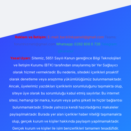
xper
Reklam ve İletişim:
E-mail:
backlinkpaneli@gmail.com
Teams:
forumhizmeti@gmail.com
Whatsapp: 0262 606 0 726
Telegram:
@karabul
Yasal Uyarı:
Sitemiz, 5651 Sayılı Kanun gereğince Bilgi Teknolojileri
ve İletişim Kurumu (BTK) tarafından onaylanmış bir Yer Sağlayıcı
olarak hizmet vermektedir. Bu nedenle, sitedeki içerikleri proaktif
olarak denetleme veya araştırma yükümlülüğümüz bulunmamaktadır.
Ancak, üyelerimiz yazdıkları içeriklerin sorumluluğunu taşımakta olup,
siteye üye olarak bu sorumluluğu kabul etmiş sayılırlar. Bu internet
sitesi, herhangi bir marka, kurum veya şahıs şirketi ile hiçbir bağlantısı
bulunmamaktadır. Sitede yalnızca kendi hazırladığımız makaleler
paylaşılmaktadır. Burada yer alan içerikler haber niteliği taşımamakta
olup, gerçek kurum ve kişiler hakkında paylaşım yapılmamaktadır.
Gerçek kurum ve kişiler ile isim benzerlikleri tamamen tesadüfidir.