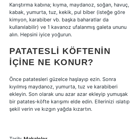
Karıştırma kabına; kıyma, maydanoz, soğan, havuç,
kabak, yumurta, tuz, kekik, pul biber (isteğe göre
kimyon, karabiber vb. başka baharatlar da
kullanılabilir) ve 1 kavanoz ufalanmış galeta ununu
alın. Hepsini iyice yoğurun.
PATATESLI KÖFTENIN
IÇINE NE KONUR?
Önce patatesleri güzelce haşlayıp ezin. Sonra
kıyılmış maydanoz, yumurta, tuz ve karabiberi
ekleyin. Son olarak unu azar azar ekleyip yumuşak
bir patates-köfte karışımı elde edin. Ellerinizi ıslatıp
şekil verin ve kızgın yağda kızartın.
Tarih:
Makaleler