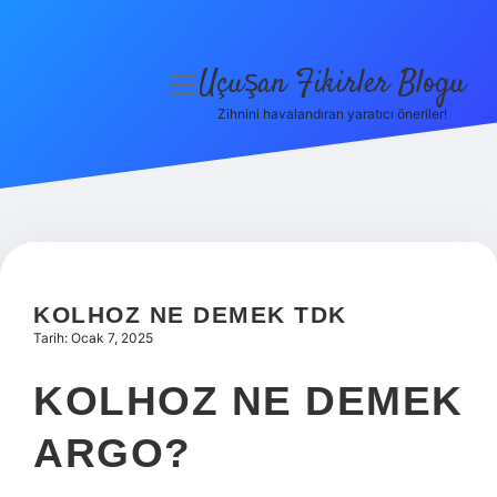
Uçuşan Fikirler Blogu
menüyü
aç
Zihnini havalandıran yaratıcı öneriler!
Anasayfa
Gizlilik Politikası
Yasal Uyarı
Hakkımızda
KOLHOZ NE DEMEK TDK
Tarih: Ocak 7, 2025
KOLHOZ NE DEMEK
ARGO?