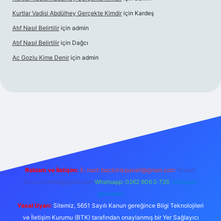
Kurtlar Vadisi Abdülhey Gerçekte Kimdir
için
Kardeş
Atıf Nasıl Belirtilir
için
admin
Atıf Nasıl Belirtilir
için
Dağcı
Ac Gozlu Kime Denir
için
admin
r
Reklam ve İletişim:
E-mail:
backlinkpaneli@gmail.com
Teams:
forumhizmeti@gmail.com
Whatsapp: 0262 606 0 726
Telegram:
@karabul
Yasal Uyarı:
Sitemiz, 5651 Sayılı Kanun gereğince Bilgi Teknolojileri
ve İletişim Kurumu (BTK) tarafından onaylanmış bir Yer Sağlayıcı