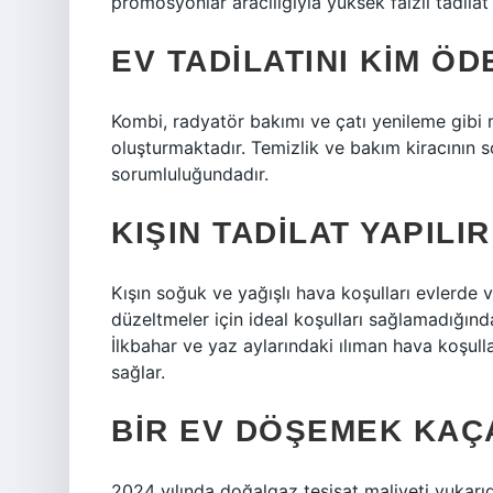
promosyonlar aracılığıyla yüksek faizli tadilat k
EV TADILATINI KIM ÖD
Kombi, radyatör bakımı ve çatı yenileme gibi ma
oluşturmaktadır. Temizlik ve bakım kiracının 
sorumluluğundadır.
KIŞIN TADILAT YAPILIR
Kışın soğuk ve yağışlı hava koşulları evlerde v
düzeltmeler için ideal koşulları sağlamadığında
İlkbahar ve yaz aylarındaki ılıman hava koşulla
sağlar.
BIR EV DÖŞEMEK KAÇ
2024 yılında doğalgaz tesisat maliyeti yukarıda