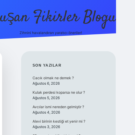
uşan Fikirler Blogu
Zihnini havalandıran yaratıcı öneriler!
betexper
SIDEBAR
SON YAZILAR
Cacık olmak ne demek ?
Ağustos 6, 2026
Kulak perdesi koparsa ne olur ?
Ağustos 5, 2026
Avcılar ismi nereden gelmiştir ?
Ağustos 4, 2026
Alevi birinin kestiği et yenir mi ?
Ağustos 3, 2026