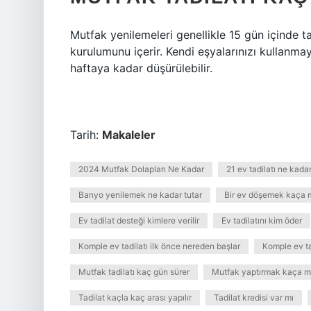
Mutfak yenilemeleri genellikle 15 gün içinde ta
kurulumunu içerir. Kendi eşyalarınızı kullanm
haftaya kadar düşürülebilir.
Tarih:
Makaleler
2024 Mutfak Dolapları Ne Kadar
21 ev tadilatı ne kada
Banyo yenilemek ne kadar tutar
Bir ev döşemek kaça 
Ev tadilat desteği kimlere verilir
Ev tadilatını kim öder
Komple ev tadilatı ilk önce nereden başlar
Komple ev ta
Mutfak tadilatı kaç gün sürer
Mutfak yaptırmak kaça m
Tadilat kaçla kaç arası yapılır
Tadilat kredisi var mı