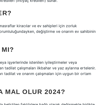
redileri (ihtiyaç kredileri) sunar.
ER?
sraflar kiracılar ve ev sahipleri için zorluk
sorumluluğundayken, değiştirme ve onarım ev sahibinin
 MI?
eya işyerlerinde istenilen iyileştirmeler veya
n tadilat çalışmaları ilkbahar ve yaz aylarına ertelenir.
rı tadilat ve onarım çalışmaları için uygun bir ortam
A MAL OLUR 2024?
 belirtilen faktörlere bağlı olarak değişmekle birlikte