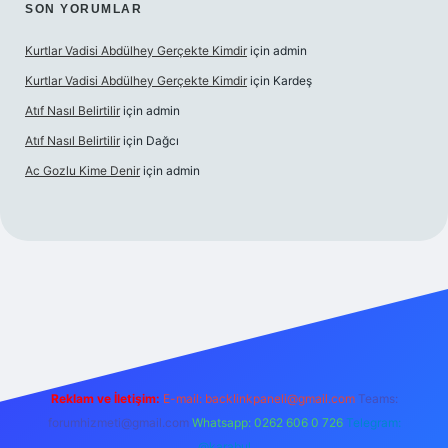
SON YORUMLAR
Kurtlar Vadisi Abdülhey Gerçekte Kimdir
için
admin
Kurtlar Vadisi Abdülhey Gerçekte Kimdir
için
Kardeş
Atıf Nasıl Belirtilir
için
admin
Atıf Nasıl Belirtilir
için
Dağcı
Ac Gozlu Kime Denir
için
admin
xper
Reklam ve İletişim:
E-mail:
backlinkpaneli@gmail.com
Teams:
forumhizmeti@gmail.com
Whatsapp: 0262 606 0 726
Telegram:
@karabul