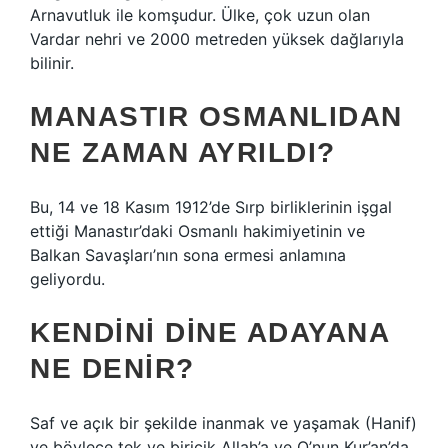
Arnavutluk ile komşudur. Ülke, çok uzun olan
Vardar nehri ve 2000 metreden yüksek dağlarıyla
bilinir.
MANASTIR OSMANLIDAN
NE ZAMAN AYRILDI?
Bu, 14 ve 18 Kasım 1912’de Sırp birliklerinin işgal
ettiği Manastır’daki Osmanlı hakimiyetinin ve
Balkan Savaşları’nın sona ermesi anlamına
geliyordu.
KENDINI DINE ADAYANA
NE DENIR?
Saf ve açık bir şekilde inanmak ve yaşamak (Hanif)
ve böylece tek ve biricik Allah’a ve O’nun Kur’an’da