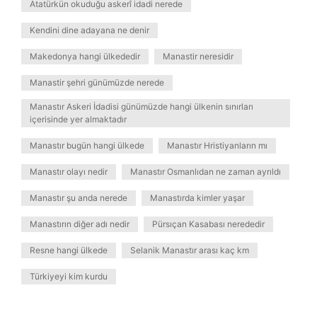
Atatürkün okuduğu askerî idadi nerede
Kendini dine adayana ne denir
Makedonya hangi ülkededir
Manastir neresidir
Manastir şehri günümüzde nerede
Manastır Askeri İdadisi günümüzde hangi ülkenin sınırları
içerisinde yer almaktadır
Manastır bugün hangi ülkede
Manastır Hristiyanların mı
Manastır olayı nedir
Manastır Osmanlıdan ne zaman ayrıldı
Manastır şu anda nerede
Manastırda kimler yaşar
Manastırın diğer adı nedir
Pürsıçan Kasabası nerededir
Resne hangi ülkede
Selanik Manastır arası kaç km
Türkiyeyi kim kurdu