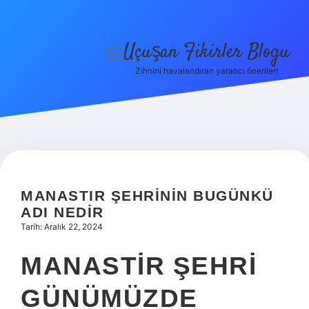
Uçuşan Fikirler Blogu
menüyü
aç
Zihnini havalandıran yaratıcı öneriler!
Anasayfa
Gizlilik Politikası
Yasal Uyarı
Hakkımızda
MANASTIR ŞEHRININ BUGÜNKÜ
ADI NEDIR
Tarih: Aralık 22, 2024
MANASTIR ŞEHRI
GÜNÜMÜZDE