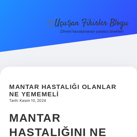
Uçuşan Fikirler Blogu
menüyü
aç
Zihnini havalandıran yaratıcı öneriler!
Anasayfa
Gizlilik Politikası
Yasal Uyarı
Hakkımızda
MANTAR HASTALIĞI OLANLAR
NE YEMEMELI
Tarih: Kasım 10, 2024
MANTAR
HASTALIĞINI NE