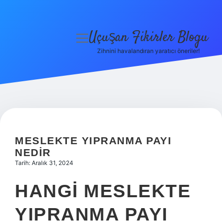
Uçuşan Fikirler Blogu
menüyü
aç
Zihnini havalandıran yaratıcı öneriler!
Anasayfa
Gizlilik Politikası
Yasal Uyarı
Hakkımızda
MESLEKTE YIPRANMA PAYI
NEDIR
Tarih: Aralık 31, 2024
HANGI MESLEKTE
YIPRANMA PAYI