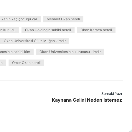
Okanın kaç çocuğu var
Mehmet Okan nereli
n kuruldu
Okan Holdingin sahibi nereli
Okan Karaca nereli
Okan Üniversitesi Güliz Muğan kimdir
nesinin sahibi kim
Okan Üniversitesinin kurucusu kimdir
in
Ömer Okan nereli
Sonraki Yazı
Kaynana Gelini Neden Istemez