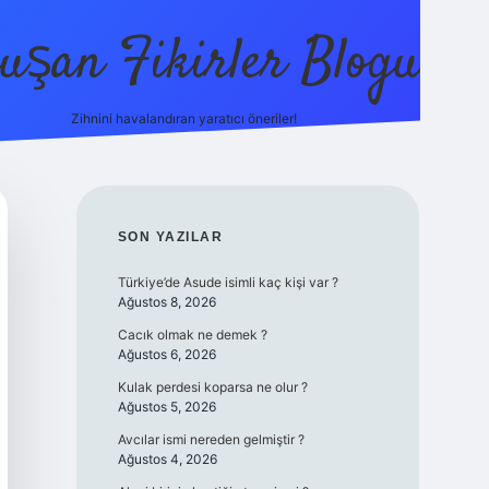
uşan Fikirler Blogu
Zihnini havalandıran yaratıcı öneriler!
betexper
SIDEBAR
SON YAZILAR
Türkiye’de Asude isimli kaç kişi var ?
Ağustos 8, 2026
Cacık olmak ne demek ?
Ağustos 6, 2026
Kulak perdesi koparsa ne olur ?
Ağustos 5, 2026
Avcılar ismi nereden gelmiştir ?
Ağustos 4, 2026