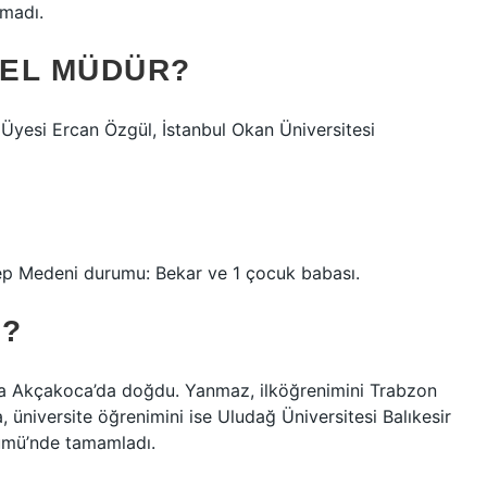
amadı.
NEL MÜDÜR?
yesi Ercan Özgül, İstanbul Okan Üniversitesi
tep Medeni durumu: Bekar ve 1 çocuk babası.
I?
 Akçakoca’da doğdu. Yanmaz, ilköğrenimini Trabzon
 üniversite öğrenimini ise Uludağ Üniversitesi Balıkesir
lümü’nde tamamladı.