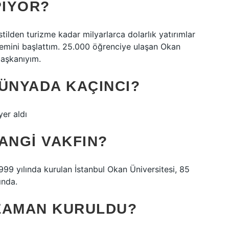
PIYOR?
tilden turizme kadar milyarlarca dolarlık yatırımlar
stemini başlattım. 25.000 öğrenciye ulaşan Okan
başkanıyım.
DÜNYADA KAÇINCI?
er aldı
ANGI VAKFIN?
999 yılında kurulan İstanbul Okan Üniversitesi, 85
ında.
ZAMAN KURULDU?