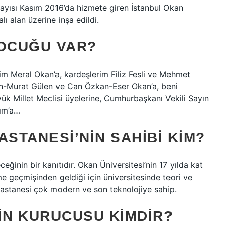
sayısı Kasım 2016’da hizmete giren İstanbul Okan
ı alan üzerine inşa edildi.
ÇOCUĞU VAR?
m Meral Okan’a, kardeşlerim Filiz Fesli ve Mehmet
en-Murat Gülen ve Can Özkan-Eser Okan’a, beni
ük Millet Meclisi üyelerine, Cumhurbaşkanı Vekili Sayın
rım’a…
ASTANESI’NIN SAHIBI KIM?
eğinin bir kanıtıdır. Okan Üniversitesi’nin 17 yılda kat
me geçmişinden geldiği için üniversitesinde teori ve
 Hastanesi çok modern ve son teknolojiye sahip.
IN KURUCUSU KIMDIR?