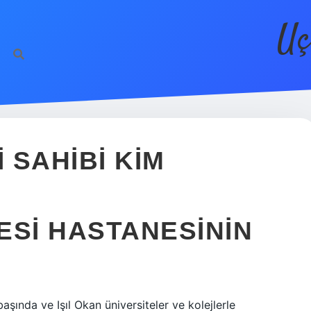
Uç
 SAHIBI KIM
ESI HASTANESININ
ında ve Işıl Okan üniversiteler ve kolejlerle