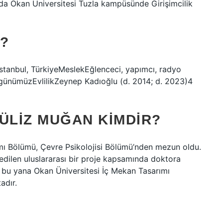
da Okan Üniversitesi Tuzla kampüsünde Girişimcilik
?
tanbul, TürkiyeMeslekEğlenceci, yapımcı, radyo
-günümüzEvlilikZeynep Kadıoğlu (d. 2014; d. 2023)4
ÜLIZ MUĞAN KIMDIR?
ımı Bölümü, Çevre Psikolojisi Bölümü’nden mezun oldu.
 edilen uluslararası bir proje kapsamında doktora
n bu yana Okan Üniversitesi İç Mekan Tasarımı
adır.