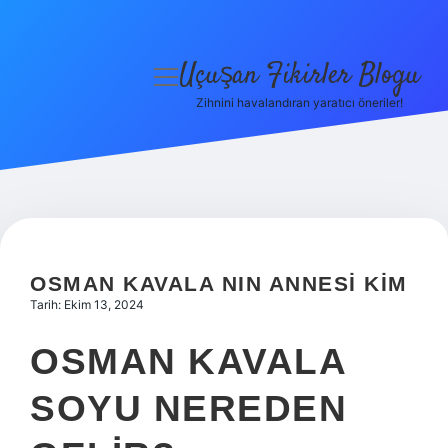
Uçuşan Fikirler Blogu
menüyü
aç
Zihnini havalandıran yaratıcı öneriler!
Anasayfa
Gizlilik Politikası
Yasal Uyarı
Hakkımızda
OSMAN KAVALA NIN ANNESI KIM
Tarih: Ekim 13, 2024
OSMAN KAVALA
SOYU NEREDEN