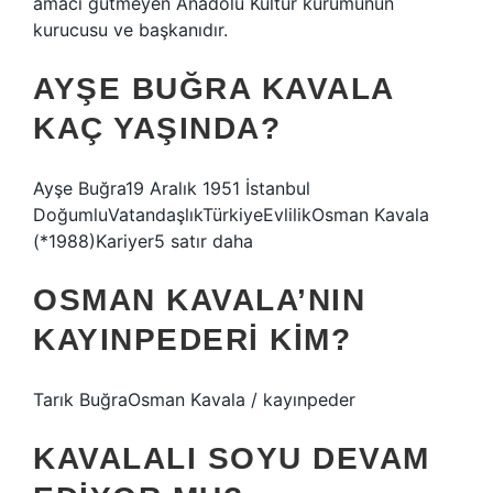
amacı gütmeyen Anadolu Kültür kurumunun
kurucusu ve başkanıdır.
AYŞE BUĞRA KAVALA
KAÇ YAŞINDA?
Ayşe Buğra19 Aralık 1951 İstanbul
DoğumluVatandaşlıkTürkiyeEvlilikOsman Kavala
(*1988)Kariyer5 satır daha
OSMAN KAVALA’NIN
KAYINPEDERI KIM?
Tarık BuğraOsman Kavala / kayınpeder
KAVALALI SOYU DEVAM