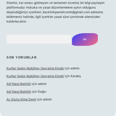
Sitemiz, kar amacı gütmeyen ve tamamen ücretsiz bir bilgi paylaşım
platformudur. Hukuka ve yasal düzenlemelere aykırı olduğunu
düşündüğünüz içerikleri,
backlinkpanelicomtr@gmail.com
adresine
bildirmeniz halinde, ilgili içerikler yasal süre içerisinde sitemizden
kaldırılacaktır.
Arama
SON YORUMLAR
Kurtlar Vadisi Abdülhey Gerçekte Kimdir
için
admin
Kurtlar Vadisi Abdülhey Gerçekte Kimdir
için
Kardeş
Atıf Nasıl Belirtilir
için
admin
Atıf Nasıl Belirtilir
için
Dağcı
Ac Gozlu Kime Denir
için
admin