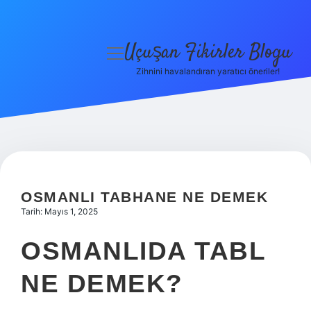
Uçuşan Fikirler Blogu
menüyü
aç
Zihnini havalandıran yaratıcı öneriler!
Anasayfa
Gizlilik Politikası
Yasal Uyarı
Hakkımızda
OSMANLI TABHANE NE DEMEK
Tarih: Mayıs 1, 2025
OSMANLIDA TABL
NE DEMEK?