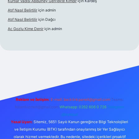
Kurtlar Vadisi Abdülhey Gerçekte Kimdir
için
Kardeş
Atıf Nasıl Belirtilir
için
admin
Atıf Nasıl Belirtilir
için
Dağcı
Ac Gozlu Kime Denir
için
admin
xper
Reklam ve İletişim:
E-mail:
backlinkpaneli@gmail.com
Teams:
forumhizmeti@gmail.com
Whatsapp: 0262 606 0 726
Telegram:
@karabul
Yasal Uyarı:
Sitemiz, 5651 Sayılı Kanun gereğince Bilgi Teknolojileri
ve İletişim Kurumu (BTK) tarafından onaylanmış bir Yer Sağlayıcı
olarak hizmet vermektedir. Bu nedenle, sitedeki içerikleri proaktif