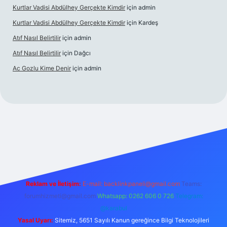
Kurtlar Vadisi Abdülhey Gerçekte Kimdir
için
admin
Kurtlar Vadisi Abdülhey Gerçekte Kimdir
için
Kardeş
Atıf Nasıl Belirtilir
için
admin
Atıf Nasıl Belirtilir
için
Dağcı
Ac Gozlu Kime Denir
için
admin
texper
Reklam ve İletişim:
E-mail:
backlinkpaneli@gmail.com
Teams:
forumhizmeti@gmail.com
Whatsapp: 0262 606 0 726
Telegram:
@karabul
Yasal Uyarı:
Sitemiz, 5651 Sayılı Kanun gereğince Bilgi Teknolojileri