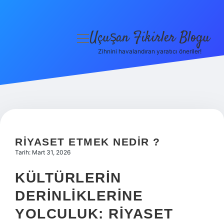
Uçuşan Fikirler Blogu
menüyü
aç
Zihnini havalandıran yaratıcı öneriler!
Anasayfa
Gizlilik Politikası
Yasal Uyarı
Hakkımızda
RIYASET ETMEK NEDIR ?
Tarih: Mart 31, 2026
KÜLTÜRLERIN
DERINLIKLERINE
YOLCULUK: RIYASET