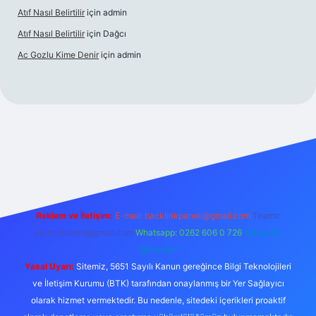
Atıf Nasıl Belirtilir
için
admin
Atıf Nasıl Belirtilir
için
Dağcı
Ac Gozlu Kime Denir
için
admin
er
Reklam ve İletişim:
E-mail:
backlinkpaneli@gmail.com
Teams:
forumhizmeti@gmail.com
Whatsapp: 0262 606 0 726
Telegram:
@karabul
Yasal Uyarı:
Sitemiz, 5651 Sayılı Kanun gereğince Bilgi Teknolojileri
ve İletişim Kurumu (BTK) tarafından onaylanmış bir Yer Sağlayıcı
olarak hizmet vermektedir. Bu nedenle, sitedeki içerikleri proaktif