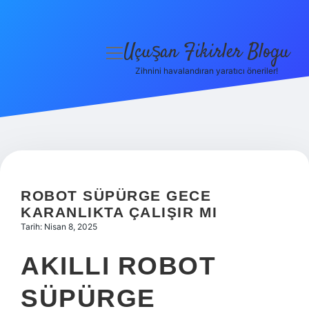
Uçuşan Fikirler Blogu
menüyü
aç
Zihnini havalandıran yaratıcı öneriler!
Anasayfa
Gizlilik Politikası
Yasal Uyarı
Hakkımızda
ROBOT SÜPÜRGE GECE
KARANLIKTA ÇALIŞIR MI
Tarih: Nisan 8, 2025
AKILLI ROBOT
SÜPÜRGE