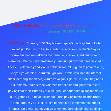
exper
Reklam ve İletişim:
E-mail:
backlinkpaneli@gmail.com
Teams:
forumhizmeti@gmail.com
Whatsapp: 0262 606 0 726
Telegram:
@karabul
Yasal Uyarı:
Sitemiz, 5651 Sayılı Kanun gereğince Bilgi Teknolojileri
ve İletişim Kurumu (BTK) tarafından onaylanmış bir Yer Sağlayıcı
olarak hizmet vermektedir. Bu nedenle, sitedeki içerikleri proaktif
olarak denetleme veya araştırma yükümlülüğümüz bulunmamaktadır.
Ancak, üyelerimiz yazdıkları içeriklerin sorumluluğunu taşımakta olup,
siteye üye olarak bu sorumluluğu kabul etmiş sayılırlar. Bu internet
sitesi, herhangi bir marka, kurum veya şahıs şirketi ile hiçbir bağlantısı
bulunmamaktadır. Sitede yalnızca kendi hazırladığımız makaleler
paylaşılmaktadır. Burada yer alan içerikler haber niteliği taşımamakta
olup, gerçek kurum ve kişiler hakkında paylaşım yapılmamaktadır.
Gerçek kurum ve kişiler ile isim benzerlikleri tamamen tesadüfidir.
Sitemiz, kar amacı gütmeyen ve tamamen ücretsiz bir bilgi paylaşım