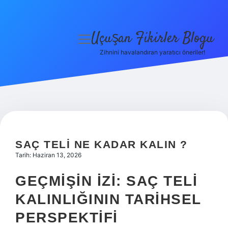
Uçuşan Fikirler Blogu
menüyü
aç
Zihnini havalandıran yaratıcı öneriler!
Anasayfa
Gizlilik Politikası
Yasal Uyarı
Hakkımızda
SAÇ TELI NE KADAR KALIN ?
Tarih: Haziran 13, 2026
GEÇMIŞIN İZI: SAÇ TELI
KALINLIĞININ TARIHSEL
PERSPEKTIFI