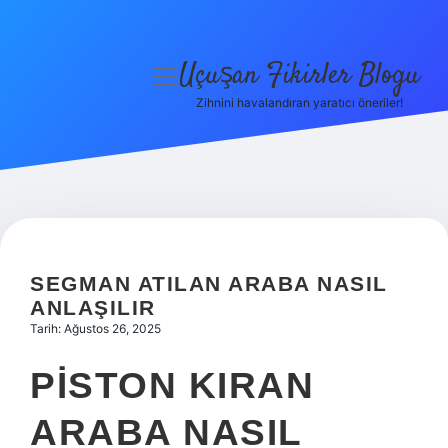
Uçuşan Fikirler Blogu
menüyü
aç
Zihnini havalandıran yaratıcı öneriler!
Anasayfa
Gizlilik Politikası
Yasal Uyarı
Hakkımızda
SEGMAN ATILAN ARABA NASIL
ANLAŞILIR
Tarih: Ağustos 26, 2025
PISTON KIRAN
ARABA NASIL