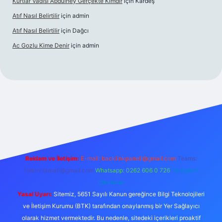
Kurtlar Vadisi Abdülhey Gerçekte Kimdir
için
Kardeş
Atıf Nasıl Belirtilir
için
admin
Atıf Nasıl Belirtilir
için
Dağcı
Ac Gozlu Kime Denir
için
admin
xper
Reklam ve İletişim:
E-mail:
backlinkpaneli@gmail.com
Teams:
forumhizmeti@gmail.com
Whatsapp: 0262 606 0 726
Telegram:
@karabul
Yasal Uyarı:
Sitemiz, 5651 Sayılı Kanun gereğince Bilgi Teknolojileri
ve İletişim Kurumu (BTK) tarafından onaylanmış bir Yer Sağlayıcı
olarak hizmet vermektedir. Bu nedenle, sitedeki içerikleri proaktif