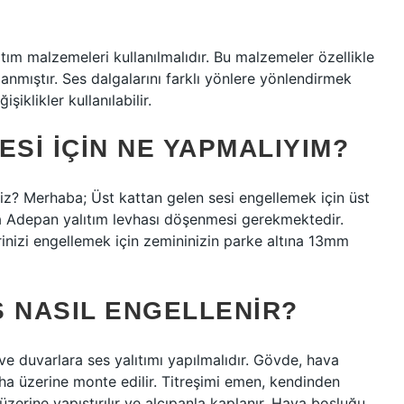
tım malzemeleri kullanılmalıdır. Bu malzemeler özellikle
lanmıştır. Ses dalgalarını farklı yönlere yönlendirmek
şiklikler kullanılabilir.
ESI IÇIN NE YAPMALIYIM?
iriz? Merhaba; Üst kattan gelen sesi engellemek için üst
da Adepan yalıtım levhası döşenmesi gerekmektedir.
inizi engellemek için zemininizin parke altına 13mm
S NASIL ENGELLENIR?
e duvarlara ses yalıtımı yapılmalıdır. Gövde, hava
a üzerine monte edilir. Titreşimi emen, kendinden
zerine yapıştırılır ve alçıpanla kaplanır. Hava boşluğu,