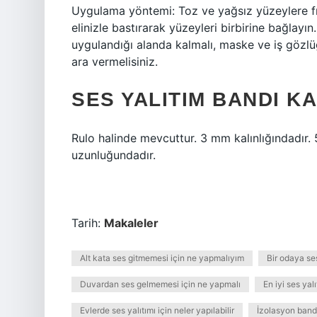
Uygulama yöntemi: Toz ve yağsız yüzeylere fı
elinizle bastırarak yüzeyleri birbirine bağlayın
uygulandığı alanda kalmalı, maske ve iş gözl
ara vermelisiniz.
SES YALITIM BANDI K
Rulo halinde mevcuttur. 3 mm kalınlığındadır.
uzunluğundadır.
Tarih:
Makaleler
Alt kata ses gitmemesi için ne yapmalıyım
Bir odaya ses
Duvardan ses gelmemesi için ne yapmalı
En iyi ses yal
Evlerde ses yalıtımı için neler yapılabilir
İzolasyon bandı