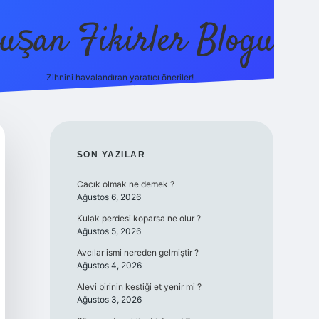
uşan Fikirler Blogu
Zihnini havalandıran yaratıcı öneriler!
betexper
SIDEBAR
SON YAZILAR
Cacık olmak ne demek ?
Ağustos 6, 2026
Kulak perdesi koparsa ne olur ?
Ağustos 5, 2026
Avcılar ismi nereden gelmiştir ?
Ağustos 4, 2026
Alevi birinin kestiği et yenir mi ?
Ağustos 3, 2026