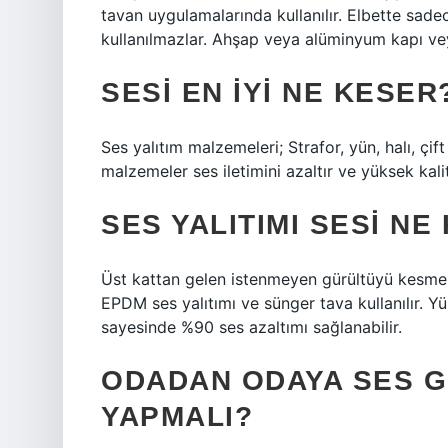
tavan uygulamalarında kullanılır. Elbette sad
kullanılmazlar. Ahşap veya alüminyum kapı veya
SESI EN IYI NE KESER
Ses yalıtım malzemeleri; Strafor, yün, halı, çi
malzemeler ses iletimini azaltır ve yüksek kali
SES YALITIMI SESI N
Üst kattan gelen istenmeyen gürültüyü kesmek 
EPDM ses yalıtımı ve sünger tava kullanılır. Y
sayesinde %90 ses azaltımı sağlanabilir.
ODADAN ODAYA SES GI
YAPMALI?