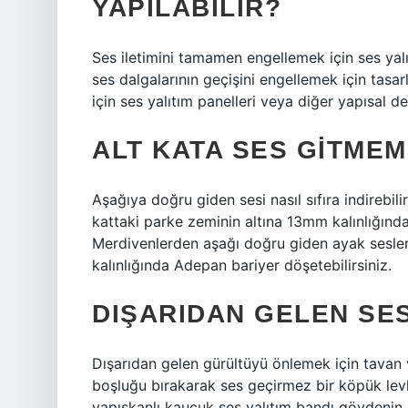
YAPILABILIR?
Ses iletimini tamamen engellemek için ses yalı
ses dalgalarının geçişini engellemek için tasar
için ses yalıtım panelleri veya diğer yapısal deği
ALT KATA SES GITMEM
Aşağıya doğru giden sesi nasıl sıfıra indirebil
kattaki parke zeminin altına 13mm kalınlığın
Merdivenlerden aşağı doğru giden ayak sesler
kalınlığında Adepan bariyer döşetebilirsiniz.
DIŞARIDAN GELEN SE
Dışarıdan gelen gürültüyü önlemek için tavan v
boşluğu bırakarak ses geçirmez bir köpük levh
yapışkanlı kauçuk ses yalıtım bandı gövdenin ü