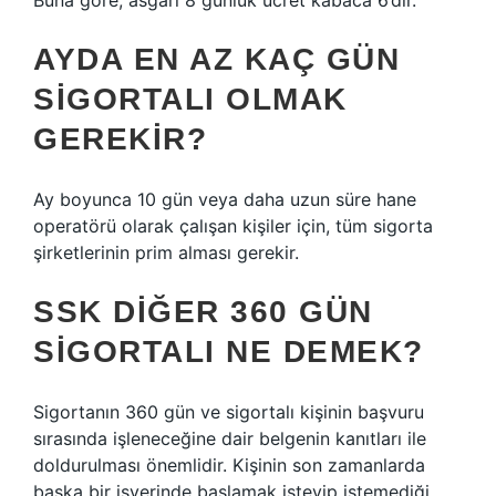
Buna göre, asgari 8 günlük ücret kabaca 6’dır.
AYDA EN AZ KAÇ GÜN
SIGORTALI OLMAK
GEREKIR?
Ay boyunca 10 gün veya daha uzun süre hane
operatörü olarak çalışan kişiler için, tüm sigorta
şirketlerinin prim alması gerekir.
SSK DIĞER 360 GÜN
SIGORTALI NE DEMEK?
Sigortanın 360 gün ve sigortalı kişinin başvuru
sırasında işleneceğine dair belgenin kanıtları ile
doldurulması önemlidir. Kişinin son zamanlarda
başka bir işyerinde başlamak isteyip istemediği