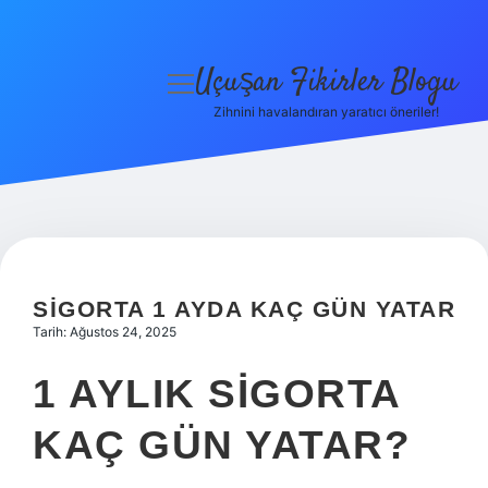
Uçuşan Fikirler Blogu
menüyü
aç
Zihnini havalandıran yaratıcı öneriler!
Anasayfa
Gizlilik Politikası
Yasal Uyarı
Hakkımızda
SIGORTA 1 AYDA KAÇ GÜN YATAR
Tarih: Ağustos 24, 2025
1 AYLIK SIGORTA
KAÇ GÜN YATAR?