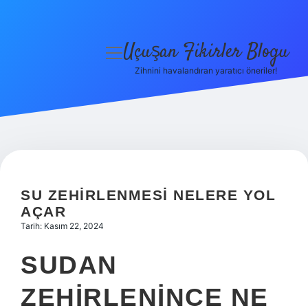
Uçuşan Fikirler Blogu
menüyü
aç
Zihnini havalandıran yaratıcı öneriler!
Anasayfa
Gizlilik Politikası
Yasal Uyarı
Hakkımızda
SU ZEHIRLENMESI NELERE YOL
AÇAR
Tarih: Kasım 22, 2024
SUDAN
ZEHIRLENINCE NE