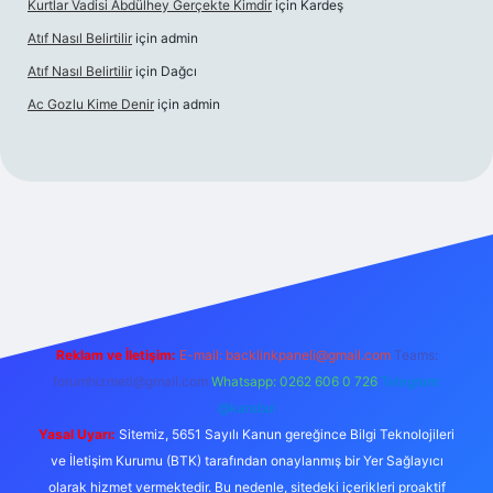
Kurtlar Vadisi Abdülhey Gerçekte Kimdir
için
Kardeş
Atıf Nasıl Belirtilir
için
admin
Atıf Nasıl Belirtilir
için
Dağcı
Ac Gozlu Kime Denir
için
admin
xper
Reklam ve İletişim:
E-mail:
backlinkpaneli@gmail.com
Teams:
forumhizmeti@gmail.com
Whatsapp: 0262 606 0 726
Telegram:
@karabul
Yasal Uyarı:
Sitemiz, 5651 Sayılı Kanun gereğince Bilgi Teknolojileri
ve İletişim Kurumu (BTK) tarafından onaylanmış bir Yer Sağlayıcı
olarak hizmet vermektedir. Bu nedenle, sitedeki içerikleri proaktif