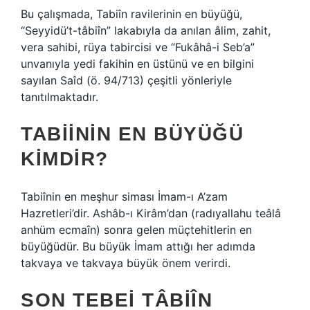
Bu çalışmada, Tabiîn ravilerinin en büyüğü,
“Seyyidü’t-tâbiîn” lakabıyla da anılan âlim, zahit,
vera sahibi, rüya tabircisi ve “Fukâhâ-i Seb’a”
unvanıyla yedi fakihin en üstünü ve en bilgini
sayılan Saîd (ö. 94/713) çeşitli yönleriyle
tanıtılmaktadır.
TABIININ EN BÜYÜĞÜ
KIMDIR?
Tabiînin en meşhur siması İmam-ı A’zam
Hazretleri’dir. Ashâb-ı Kirâm’dan (radıyallahu teâlâ
anhüm ecmaîn) sonra gelen müçtehitlerin en
büyüğüdür. Bu büyük İmam attığı her adımda
takvaya ve takvaya büyük önem verirdi.
SON TEBEI TÂBIÎN