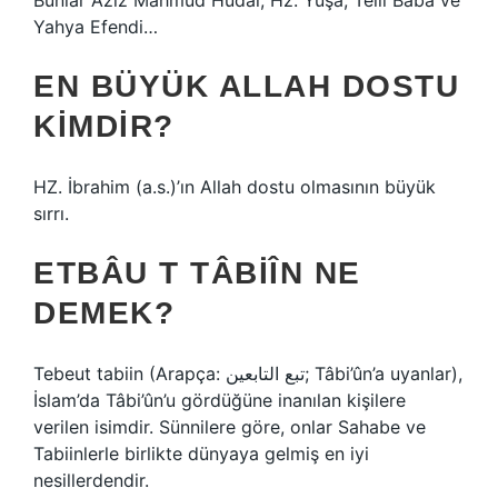
Bunlar Aziz Mahmud Hüdai, Hz. Yuşa, Telli Baba ve
Yahya Efendi…
EN BÜYÜK ALLAH DOSTU
KIMDIR?
HZ. İbrahim (a.s.)’ın Allah dostu olmasının büyük
sırrı.
ETBÂU T TÂBIÎN NE
DEMEK?
Tebeut tabiin (Arapça: تبع التابعين; Tâbi’ûn’a uyanlar),
İslam’da Tâbi’ûn’u gördüğüne inanılan kişilere
verilen isimdir. Sünnilere göre, onlar Sahabe ve
Tabiinlerle birlikte dünyaya gelmiş en iyi
nesillerdendir.