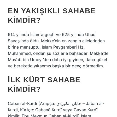
EN YAKIŞIKLI SAHABE
KIMDIR?
614 yılında İslam’a geçti ve 625 yılında Uhud
Savaşı’nda öldü. Mekke’nin en zengin ailelerinden
birine mensuptu. İslam Peygamberi Hz.
Muhammed, ondan şu sözlerle bahseder: Mekke’de
Mus’ab bin Umeyr’den daha iyi giyinen, daha güzel
ve bereketle yıkanmış başka bir genç görmedim.
İLK KÜRT SAHABE
KIMDIR?
Caban al-Kurdi (Arapça: جابان الکوردي – Jaban al-
Kurdi, Kürtçe: Cabanê Kurdî veya Gavan Kurdî,
kimlik: Ebu Meymun Caban al-Kurdi) İslam