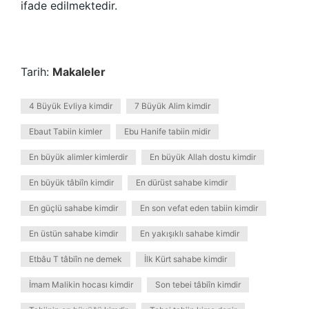
ifade edilmektedir.
Tarih:
Makaleler
4 Büyük Evliya kimdir
7 Büyük Alim kimdir
Ebaut Tabiin kimler
Ebu Hanife tabiin midir
En büyük alimler kimlerdir
En büyük Allah dostu kimdir
En büyük tâbiîn kimdir
En dürüst sahabe kimdir
En güçlü sahabe kimdir
En son vefat eden tabiin kimdir
En üstün sahabe kimdir
En yakışıklı sahabe kimdir
Etbâu T tâbiîn ne demek
İlk Kürt sahabe kimdir
İmam Malikin hocası kimdir
Son tebei tâbiîn kimdir