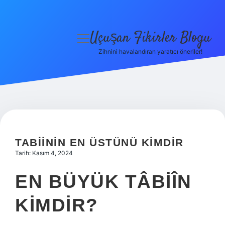
Uçuşan Fikirler Blogu
menüyü
aç
Zihnini havalandıran yaratıcı öneriler!
Anasayfa
Gizlilik Politikası
Yasal Uyarı
Hakkımızda
TABIININ EN ÜSTÜNÜ KIMDIR
Tarih: Kasım 4, 2024
EN BÜYÜK TÂBIÎN
KIMDIR?