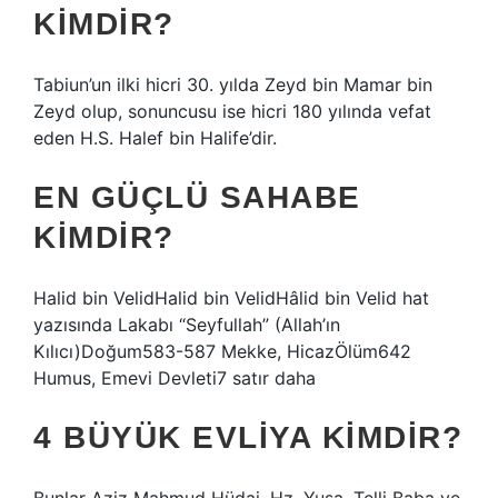
KIMDIR?
Tabiun’un ilki hicri 30. yılda Zeyd bin Mamar bin
Zeyd olup, sonuncusu ise hicri 180 yılında vefat
eden H.S. Halef bin Halife’dir.
EN GÜÇLÜ SAHABE
KIMDIR?
Halid bin VelidHalid bin VelidHâlid bin Velid hat
yazısında Lakabı “Seyfullah” (Allah’ın
Kılıcı)Doğum583-587 Mekke, HicazÖlüm642
Humus, Emevi Devleti7 satır daha
4 BÜYÜK EVLIYA KIMDIR?