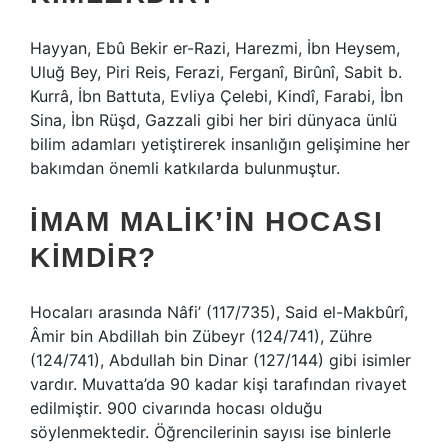
Hayyan, Ebû Bekir er-Razi, Harezmi, İbn Heysem,
Uluğ Bey, Piri Reis, Ferazi, Ferganî, Birûnî, Sabit b.
Kurrâ, İbn Battuta, Evliya Çelebi, Kindî, Farabi, İbn
Sina, İbn Rüşd, Gazzali gibi her biri dünyaca ünlü
bilim adamları yetiştirerek insanlığın gelişimine her
bakımdan önemli katkılarda bulunmuştur.
İMAM MALIK’IN HOCASI
KIMDIR?
Hocaları arasında Nâfi’ (117/735), Said el-Makbûrî,
Âmir bin Abdillah bin Zübeyr (124/741), Zühre
(124/741), Abdullah bin Dinar (127/144) gibi isimler
vardır. Muvatta’da 90 kadar kişi tarafından rivayet
edilmiştir. 900 civarında hocası olduğu
söylenmektedir. Öğrencilerinin sayısı ise binlerle