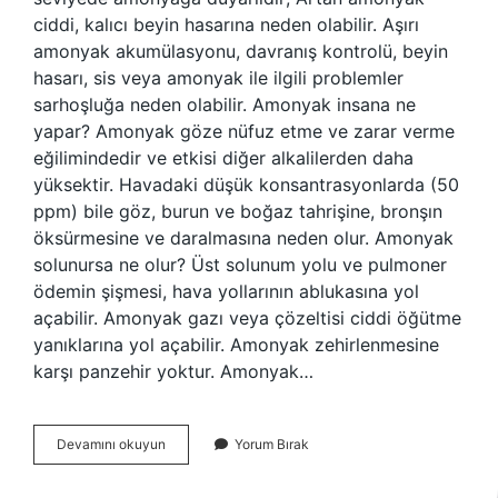
ciddi, kalıcı beyin hasarına neden olabilir. Aşırı
amonyak akumülasyonu, davranış kontrolü, beyin
hasarı, sis veya amonyak ile ilgili problemler
sarhoşluğa neden olabilir. Amonyak insana ne
yapar? Amonyak göze nüfuz etme ve zarar verme
eğilimindedir ve etkisi diğer alkalilerden daha
yüksektir. Havadaki düşük konsantrasyonlarda (50
ppm) bile göz, burun ve boğaz tahrişine, bronşın
öksürmesine ve daralmasına neden olur. Amonyak
solunursa ne olur? Üst solunum yolu ve pulmoner
ödemin şişmesi, hava yollarının ablukasına yol
açabilir. Amonyak gazı veya çözeltisi ciddi öğütme
yanıklarına yol açabilir. Amonyak zehirlenmesine
karşı panzehir yoktur. Amonyak…
Amonyak
Devamını okuyun
Yorum Bırak
Kafa
Yapar