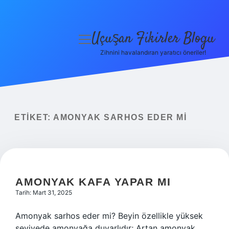
Uçuşan Fikirler Blogu
menüyü
aç
Zihnini havalandıran yaratıcı öneriler!
Anasayfa
Gizlilik Politikası
Yasal Uyarı
ETIKET:
AMONYAK SARHOS EDER MI
Hakkımızda
AMONYAK KAFA YAPAR MI
Tarih: Mart 31, 2025
Amonyak sarhos eder mi? Beyin özellikle yüksek
seviyede amonyağa duyarlıdır; Artan amonyak