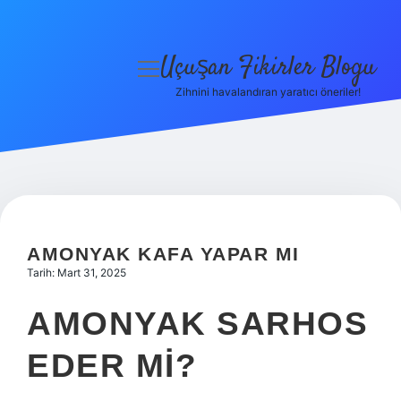
Uçuşan Fikirler Blogu
menüyü
aç
Zihnini havalandıran yaratıcı öneriler!
Anasayfa
Gizlilik Politikası
Yasal Uyarı
Hakkımızda
AMONYAK KAFA YAPAR MI
Tarih: Mart 31, 2025
AMONYAK SARHOS
EDER MI?