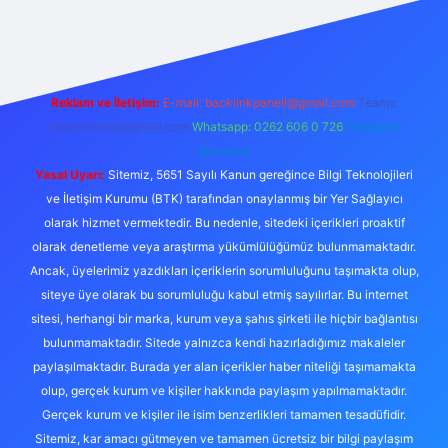
per
Reklam ve İletişim:
E-mail:
backlinkpaneli@gmail.com
Teams:
forumhizmeti@gmail.com
Whatsapp: 0262 606 0 726
Telegram:
@karabul
Yasal Uyarı:
Sitemiz, 5651 Sayılı Kanun gereğince Bilgi Teknolojileri
ve İletişim Kurumu (BTK) tarafından onaylanmış bir Yer Sağlayıcı
olarak hizmet vermektedir. Bu nedenle, sitedeki içerikleri proaktif
olarak denetleme veya araştırma yükümlülüğümüz bulunmamaktadır.
Ancak, üyelerimiz yazdıkları içeriklerin sorumluluğunu taşımakta olup,
siteye üye olarak bu sorumluluğu kabul etmiş sayılırlar. Bu internet
sitesi, herhangi bir marka, kurum veya şahıs şirketi ile hiçbir bağlantısı
bulunmamaktadır. Sitede yalnızca kendi hazırladığımız makaleler
paylaşılmaktadır. Burada yer alan içerikler haber niteliği taşımamakta
olup, gerçek kurum ve kişiler hakkında paylaşım yapılmamaktadır.
Gerçek kurum ve kişiler ile isim benzerlikleri tamamen tesadüfidir.
Sitemiz, kar amacı gütmeyen ve tamamen ücretsiz bir bilgi paylaşım