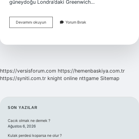
güneydoğu Londra’daki Greenwich…
Başlangıç
Devamını okuyun
Yorum Bırak
Meridyeni
Nereden
Geçmekte
https://versisforum.com
https://hemenbaskiya.com.tr
https://syniti.com.tr
knight online
nttgame
Sitemap
SIDEBAR
SON YAZILAR
Cacık olmak ne demek ?
Ağustos 6, 2026
Kulak perdesi koparsa ne olur ?