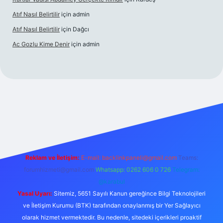
Atıf Nasıl Belirtilir
için
admin
Atıf Nasıl Belirtilir
için
Dağcı
Ac Gozlu Kime Denir
için
admin
etexper
Reklam ve İletişim:
E-mail:
backlinkpaneli@gmail.com
Teams:
forumhizmeti@gmail.com
Whatsapp: 0262 606 0 726
Telegram:
@karabul
Yasal Uyarı:
Sitemiz, 5651 Sayılı Kanun gereğince Bilgi Teknolojileri
ve İletişim Kurumu (BTK) tarafından onaylanmış bir Yer Sağlayıcı
olarak hizmet vermektedir. Bu nedenle, sitedeki içerikleri proaktif