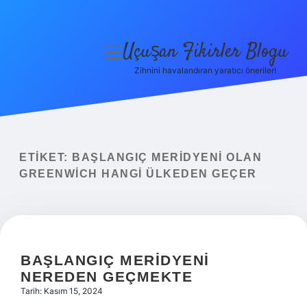
Uçuşan Fikirler Blogu
menüyü
aç
Zihnini havalandıran yaratıcı öneriler!
Anasayfa
Gizlilik Politikası
Yasal Uyarı
ETIKET:
BAŞLANGIÇ MERIDYENI OLAN
GREENWICH HANGI ÜLKEDEN GEÇER
Hakkımızda
BAŞLANGIÇ MERIDYENI
NEREDEN GEÇMEKTE
Tarih: Kasım 15, 2024