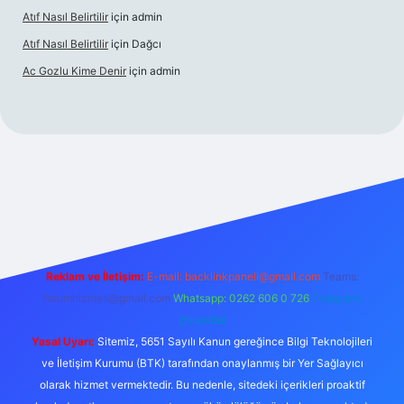
Atıf Nasıl Belirtilir
için
admin
Atıf Nasıl Belirtilir
için
Dağcı
Ac Gozlu Kime Denir
için
admin
xper
Reklam ve İletişim:
E-mail:
backlinkpaneli@gmail.com
Teams:
forumhizmeti@gmail.com
Whatsapp: 0262 606 0 726
Telegram:
@karabul
Yasal Uyarı:
Sitemiz, 5651 Sayılı Kanun gereğince Bilgi Teknolojileri
ve İletişim Kurumu (BTK) tarafından onaylanmış bir Yer Sağlayıcı
olarak hizmet vermektedir. Bu nedenle, sitedeki içerikleri proaktif