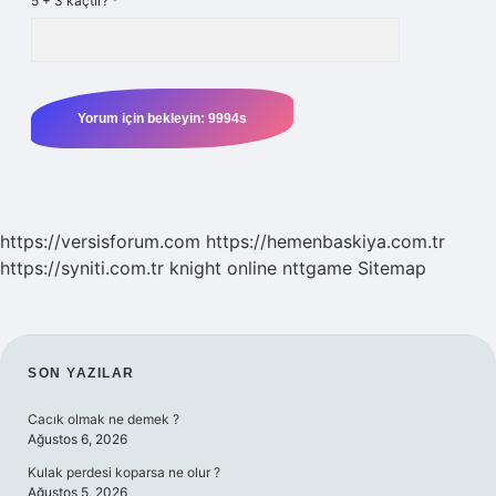
5 + 3 kaçtır?
*
https://versisforum.com
https://hemenbaskiya.com.tr
https://syniti.com.tr
knight online
nttgame
Sitemap
SIDEBAR
SON YAZILAR
Cacık olmak ne demek ?
Ağustos 6, 2026
Kulak perdesi koparsa ne olur ?
Ağustos 5, 2026