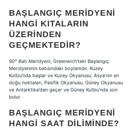
BAŞLANGIÇ MERIDYENI
HANGI KITALARIN
ÜZERINDEN
GEÇMEKTEDIR?
90° Batı Meridyeni, Greenwich’teki Başlangıç ​​
Meridyeninin batısındaki boylamdır. Kuzey
Kutbu’nda başlar ve Kuzey Okyanusu, Asya’nın en
doğu noktaları, Pasifik Okyanusu, Güney Okyanusu
ve Antarktika’dan geçer ve Güney Kutbu’nda son
bulur.
BAŞLANGIÇ MERIDYENI
HANGI SAAT DILIMINDE?