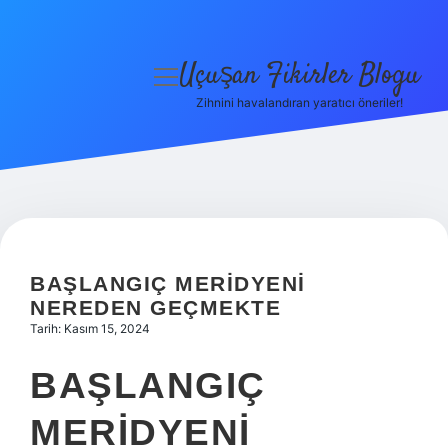
Uçuşan Fikirler Blogu
menüyü
aç
Zihnini havalandıran yaratıcı öneriler!
Anasayfa
Gizlilik Politikası
Yasal Uyarı
Hakkımızda
BAŞLANGIÇ MERIDYENI
NEREDEN GEÇMEKTE
Tarih: Kasım 15, 2024
BAŞLANGIÇ
MERIDYENI