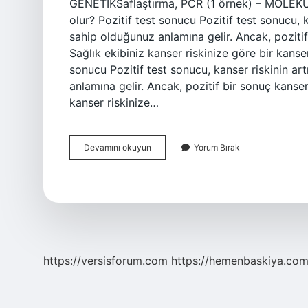
GENETİKSaflaştırma, PCR (1 örnek) – MOLEKÜL
olur? Pozitif test sonucu Pozitif test sonucu, k
sahip olduğunuz anlamına gelir. Ancak, pozit
Sağlık ekibiniz kanser riskinize göre bir kans
sonucu Pozitif test sonucu, kanser riskinin art
anlamına gelir. Ancak, pozitif bir sonuç kans
kanser riskinize…
Brca1
Devamını okuyun
Yorum Bırak
Testi
Kaç
Tl
https://versisforum.com
https://hemenbaskiya.com