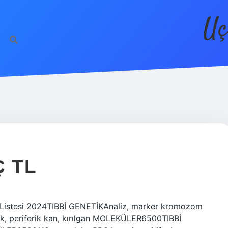
Uç
Ç TL
at Listesi 2024TIBBİ GENETİKAnaliz, marker kromozom
, periferik kan, kırılgan MOLEKÜLER6500TIBBİ