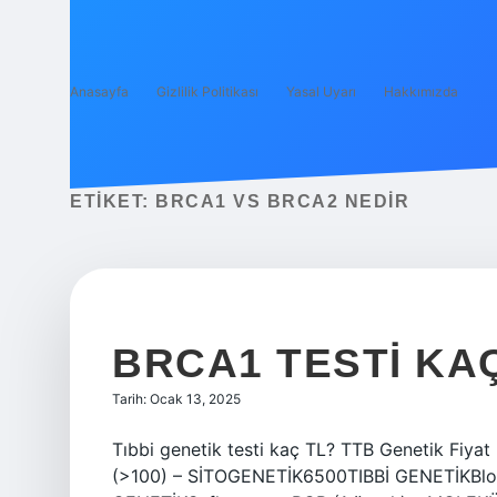
Anasayfa
Gizlilik Politikası
Yasal Uyarı
Hakkımızda
ETIKET:
BRCA1 VS BRCA2 NEDIR
BRCA1 TESTI KA
Tarih: Ocak 13, 2025
Tıbbi genetik testi kaç TL? TTB Genetik Fiy
(>100) – SİTOGENETİK6500TIBBİ GENETİKBlok