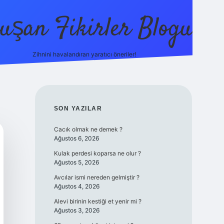
uşan Fikirler Blogu
Zihnini havalandıran yaratıcı öneriler!
betexper
SIDEBAR
SON YAZILAR
Cacık olmak ne demek ?
Ağustos 6, 2026
Kulak perdesi koparsa ne olur ?
Ağustos 5, 2026
Avcılar ismi nereden gelmiştir ?
Ağustos 4, 2026
Alevi birinin kestiği et yenir mi ?
Ağustos 3, 2026