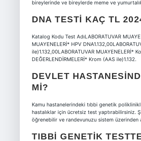
bireylerinde ve bireylerde meme ve yumurtalık 
DNA TESTI KAÇ TL 202
Katalog Kodu Test AdıLABORATUVAR MUAY
MUAYENELERİ* HPV DNA1.132,00LABORATU
ile)1.132,00LABORATUVAR MUAYENELERİ* Kob
DEĞERLENDİRMELERİ* Krom (AAS ile)1.132.
DEVLET HASTANESIND
MI?
Kamu hastanelerindeki tıbbi genetik poliklinik
hastalıklar için ücretsiz test yaptırabilirsini
öğrenebilir ve randevunuzu sistem üzerinden al
TIBBI GENETIK TESTT