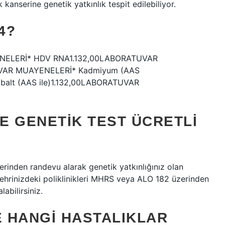
kanserine genetik yatkınlık tespit edilebiliyor.
4?
ENELERİ* HDV RNA1.132,00LABORATUVAR
VAR MUAYENELERİ* Kadmiyum (AAS
alt (AAS ile)1.132,00LABORATUVAR
E GENETIK TEST ÜCRETLI
lerinden randevu alarak genetik yatkınlığınız olan
z. Şehrinizdeki poliklinikleri MHRS veya ALO 182 üzerinden
abilirsiniz.
E HANGI HASTALIKLAR