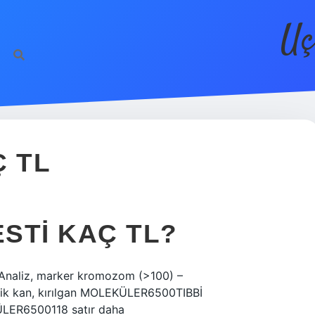
Uç
Ç TL
ESTI KAÇ TL?
KAnaliz, marker kromozom (>100) –
ik kan, kırılgan MOLEKÜLER6500TIBBİ
ÜLER6500118 satır daha