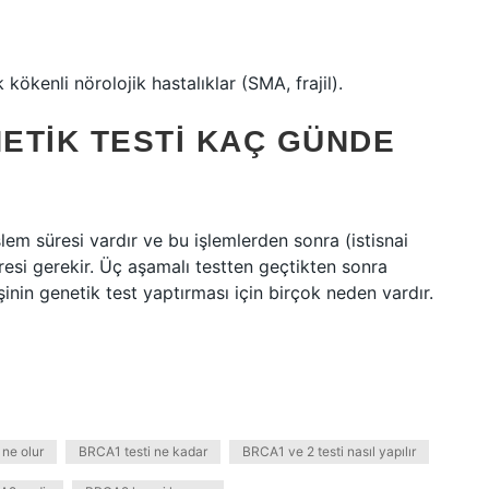
 kökenli nörolojik hastalıklar (SMA, frajil).
ETIK TESTI KAÇ GÜNDE
lem süresi vardır ve bu işlemlerden sonra (istisnai
resi gerekir. Üç aşamalı testten geçtikten sonra
şinin genetik test yaptırması için birçok neden vardır.
 ne olur
BRCA1 testi ne kadar
BRCA1 ve 2 testi nasıl yapılır