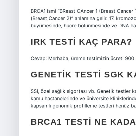
BRCA1 ismi “BReast CAncer 1 (Breast Cancer 
(Breast Cancer 2)” anlamına gelir. 17. krom
büyümesinde, hücre bölünmesinde ve DNA hasa
IRK TESTI KAÇ PARA?
Cevap: Merhaba, üreme testimizin ücreti 900 i
GENETIK TESTI SGK K
SSI, özel sağlık sigortası vb. Genetik testle
kamu hastanelerinde ve üniversite kliniklerind
kapsamlı genomik profilleme testleri henüz ba
BRCA1 TESTI NE KAD