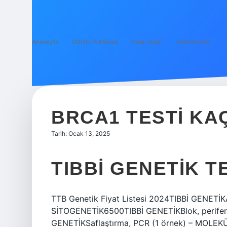
Anasayfa
Gizlilik Politikası
Yasal Uyarı
Hakkımızda
BRCA1 TESTI KA
Tarih: Ocak 13, 2025
TIBBI GENETIK T
TTB Genetik Fiyat Listesi 2024TIBBİ GENETİ
SİTOGENETİK6500TIBBİ GENETİKBlok, perifer
GENETİKSaflaştırma, PCR (1 örnek) – MOLEK