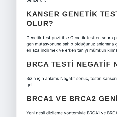
benzerdir.
KANSER GENETIK TEST
OLUR?
Genetik test pozitifse Genetik testten sonra 
gen mutasyonuna sahip olduğunuz anlamına gelir.
en aza indirmek ve erken tanıyı mümkün kılmak 
BRCA TESTI NEGATIF 
Sizin için anlamı: Negatif sonuç, testin kans
gelir.
BRCA1 VE BRCA2 GENI 
Yeni nesil dizileme yöntemiyle BRCA1 ve BRCA