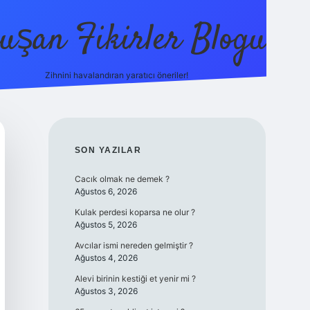
uşan Fikirler Blogu
Zihnini havalandıran yaratıcı öneriler!
betexper
SIDEBAR
SON YAZILAR
Cacık olmak ne demek ?
Ağustos 6, 2026
Kulak perdesi koparsa ne olur ?
Ağustos 5, 2026
Avcılar ismi nereden gelmiştir ?
Ağustos 4, 2026
Alevi birinin kestiği et yenir mi ?
Ağustos 3, 2026