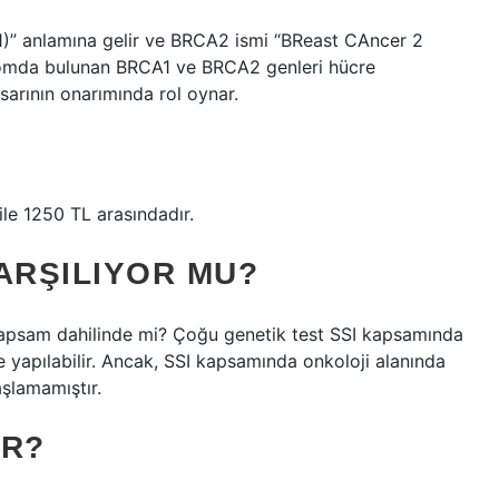
1)” anlamına gelir ve BRCA2 ismi “BReast CAncer 2
ozomda bulunan BRCA1 ve BRCA2 genleri hücre
rının onarımında rol oynar.
le 1250 TL arasındadır.
ARŞILIYOR MU?
r kapsam dahilinde mi? Çoğu genetik test SSI kapsamında
e yapılabilir. Ancak, SSI kapsamında onkoloji alanında
şlamamıştır.
AR?