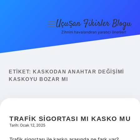
Uçuşan Fikirler Blogu
menüyü
aç
Zihnini havalandıran yaratıcı öneriler!
Anasayfa
Gizlilik Politikası
Yasal Uyarı
ETIKET:
KASKODAN ANAHTAR DEĞIŞIMI
KASKOYU BOZAR MI
Hakkımızda
TRAFIK SIGORTASI MI KASKO MU
Tarih: Ocak 12, 2025
Trafik sigortası ile kasko arasında ne fark var?