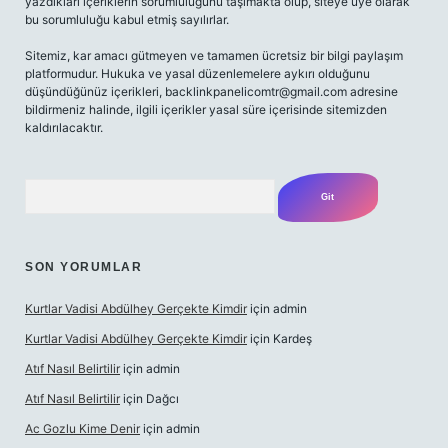
yazdıkları içeriklerin sorumluluğunu taşımakta olup, siteye üye olarak
bu sorumluluğu kabul etmiş sayılırlar.
Sitemiz, kar amacı gütmeyen ve tamamen ücretsiz bir bilgi paylaşım
platformudur. Hukuka ve yasal düzenlemelere aykırı olduğunu
düşündüğünüz içerikleri,
backlinkpanelicomtr@gmail.com
adresine
bildirmeniz halinde, ilgili içerikler yasal süre içerisinde sitemizden
kaldırılacaktır.
Arama
SON YORUMLAR
Kurtlar Vadisi Abdülhey Gerçekte Kimdir
için
admin
Kurtlar Vadisi Abdülhey Gerçekte Kimdir
için
Kardeş
Atıf Nasıl Belirtilir
için
admin
Atıf Nasıl Belirtilir
için
Dağcı
Ac Gozlu Kime Denir
için
admin