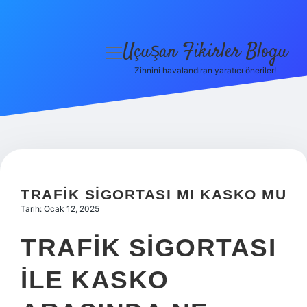
Uçuşan Fikirler Blogu
menüyü
aç
Zihnini havalandıran yaratıcı öneriler!
Anasayfa
Gizlilik Politikası
Yasal Uyarı
Hakkımızda
TRAFIK SIGORTASI MI KASKO MU
Tarih: Ocak 12, 2025
TRAFIK SIGORTASI
ILE KASKO