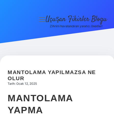
Uçuşan Fikirler Blogu
menüyü
aç
Zihnini havalandıran yaratıcı öneriler!
Anasayfa
Gizlilik Politikası
Yasal Uyarı
Hakkımızda
MANTOLAMA YAPILMAZSA NE
OLUR
Tarih: Ocak 12, 2025
MANTOLAMA
YAPMA