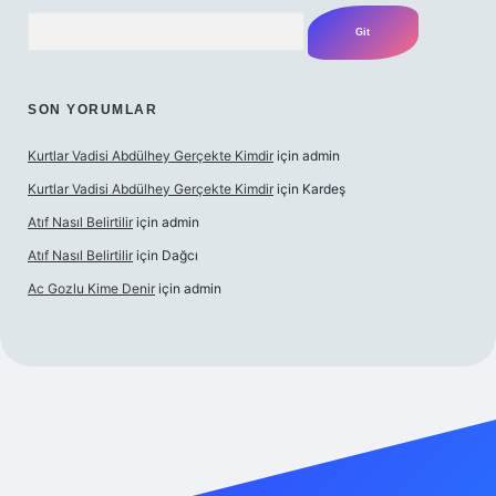
Arama
SON YORUMLAR
Kurtlar Vadisi Abdülhey Gerçekte Kimdir
için
admin
Kurtlar Vadisi Abdülhey Gerçekte Kimdir
için
Kardeş
Atıf Nasıl Belirtilir
için
admin
Atıf Nasıl Belirtilir
için
Dağcı
Ac Gozlu Kime Denir
için
admin
xper